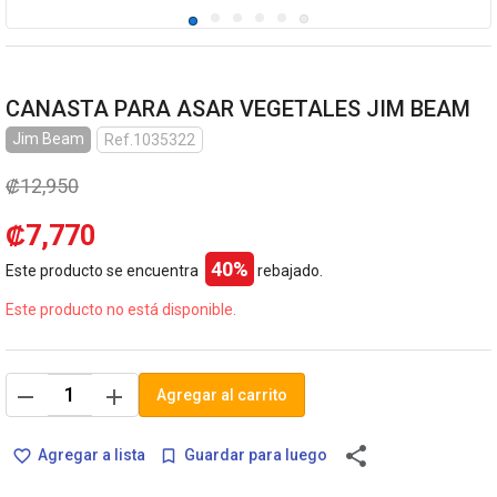
CANASTA PARA ASAR VEGETALES JIM BEAM
Jim Beam
Ref.1035322
₡12,950
₡7,770
40%
Este producto se encuentra
rebajado.
Este producto no está disponible.
remove
add
Agregar al carrito
share
Agregar a lista
Guardar para luego
favorite_border
bookmark_border