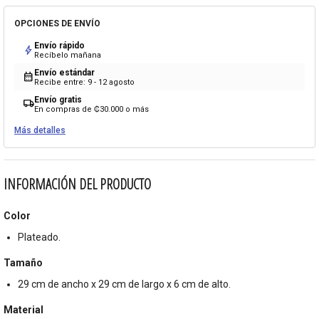
OPCIONES DE ENVÍO
Envío rápido
bolt
Recíbelo mañana
Envío estándar
calendar_month
Recibe entre: 9 - 12 agosto
Envío gratis
local_shipping
En compras de ₡30.000 o más
Más detalles
INFORMACIÓN DEL PRODUCTO
Color
Plateado.
Tamaño
29 cm de ancho x 29 cm de largo x 6 cm de alto.
Material