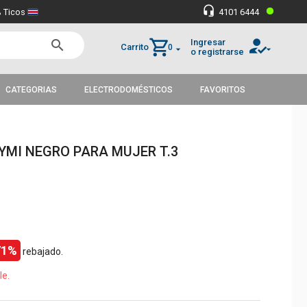
•
headset_mic
 Ticos
4101 6444
how_to_reg
shopping_cart
Ingresar
search
Carrito
0
arrow_drop_down
arrow_drop_down
o registrarse
CATEGORIAS
ELECTRODOMÉSTICOS
FAVORITOS
YMI NEGRO PARA MUJER T.3
71%
rebajado.
le.