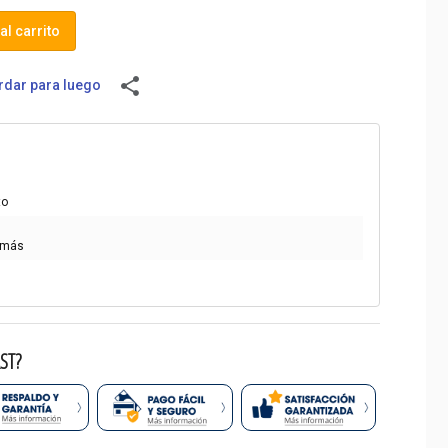
al carrito
share
dar para luego
to
 más
ST?