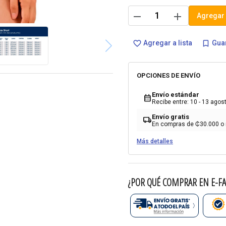
remove
add
Agregar 
Agregar a lista
Guar
favorite_border
bookmark_border
OPCIONES DE ENVÍO
Envío estándar
calendar_month
Recibe entre: 10 - 13 agos
Envío gratis
local_shipping
En compras de ₡30.000 o
Más detalles
¿POR QUÉ COMPRAR EN E-FA