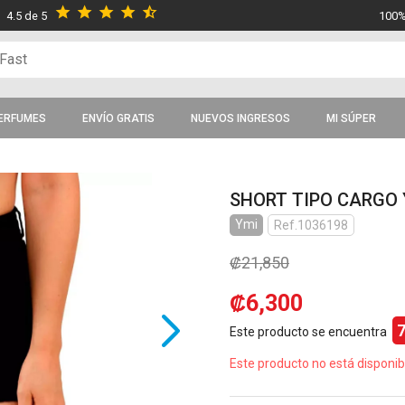
star
star
star
star
star_half
4.5 de 5
100%
ERFUMES
ENVÍO GRATIS
NUEVOS INGRESOS
MI SÚPER
SHORT TIPO CARGO 
Ymi
Ref.1036198
₡21,850
₡6,300
Este producto se encuentra
Este producto no está disponib