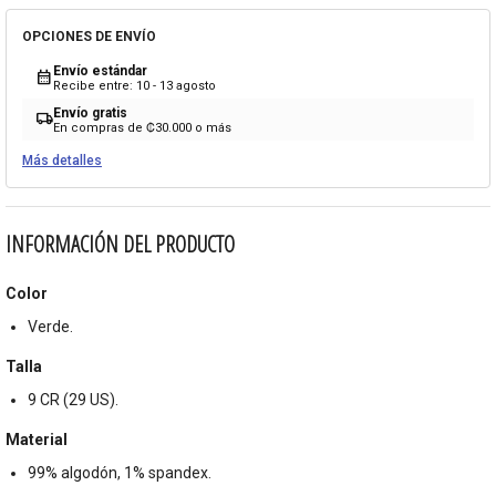
OPCIONES DE ENVÍO
Envío estándar
calendar_month
Recibe entre: 10 - 13 agosto
Envío gratis
local_shipping
En compras de ₡30.000 o más
Más detalles
INFORMACIÓN DEL PRODUCTO
Color
Verde.
Talla
9 CR (29 US).
Material
99% algodón, 1% spandex.