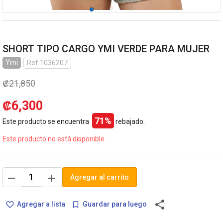
SHORT TIPO CARGO YMI VERDE PARA MUJER
Ymi
Ref.1036207
₡21,850
₡6,300
71%
Este producto se encuentra
rebajado.
Este producto no está disponible.
remove
add
Agregar al carrito
share
Agregar a lista
Guardar para luego
favorite_border
bookmark_border