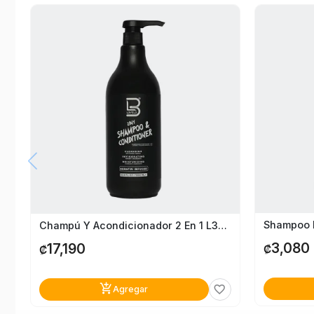
Shampoo 
Champú Y Acondicionador 2 En 1 L3vel3
3,080
17,190
₡
₡
add_shopping_cart
favorite_border
Agregar