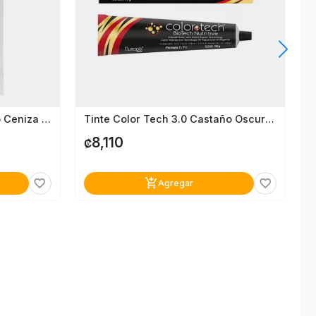
Tinte Issue Crema 8.11 Rubio Ceniza Claro
Tinte Color Tech 3.0 Castaño Oscuro Profundo
8,110
₡
add_shopping_cart
favorite_border
favorite_border
Agregar