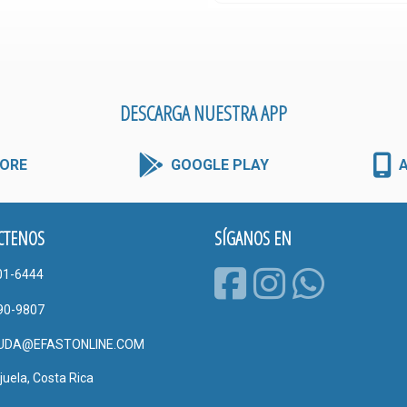
DESCARGA NUESTRA APP
ORE
GOOGLE PLAY
CTENOS
SÍGANOS EN
01-6444
90-9807
UDA@EFASTONLINE.COM
juela, Costa Rica