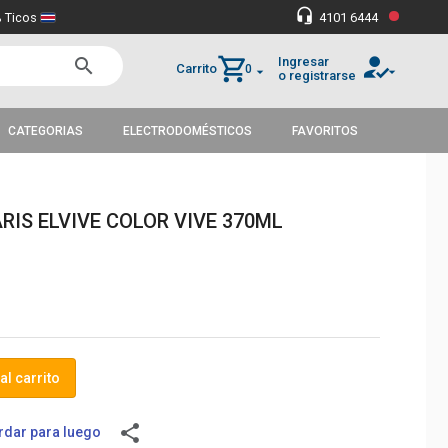
•
headset_mic
 Ticos
4101 6444
how_to_reg
shopping_cart
Ingresar
search
Carrito
0
arrow_drop_down
arrow_drop_down
o registrarse
CATEGORIAS
ELECTRODOMÉSTICOS
FAVORITOS
RIS ELVIVE COLOR VIVE 370ML
al carrito
share
dar para luego