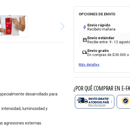
OPCIONES DE ENVÍO
Envío rápido
bolt
Recíbelo mañana
Envío estándar
calendar_month
Recibe entre: 9 - 12 agost
Envío gratis
local_shipping
En compras de ₡30.000 o
Más detalles
¿POR QUÉ COMPRAR EN E-FA
 especialmente desarrollado para
 intensidad, luminosidad y
las agresiones externas.