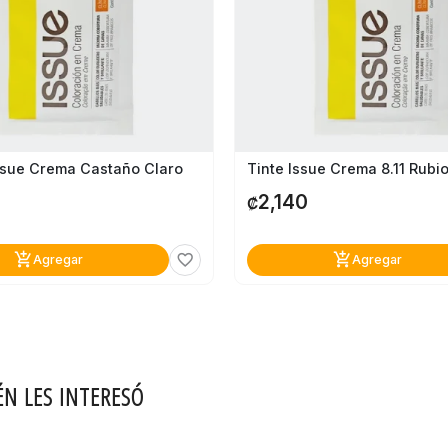
ssue Crema Castaño Claro
2,140
₡
add_shopping_cart
add_shopping_cart
favorite_border
Agregar
Agregar
ÉN LES INTERESÓ