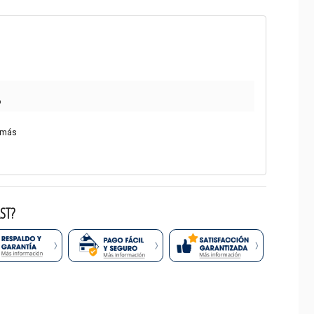
o
 más
ST?