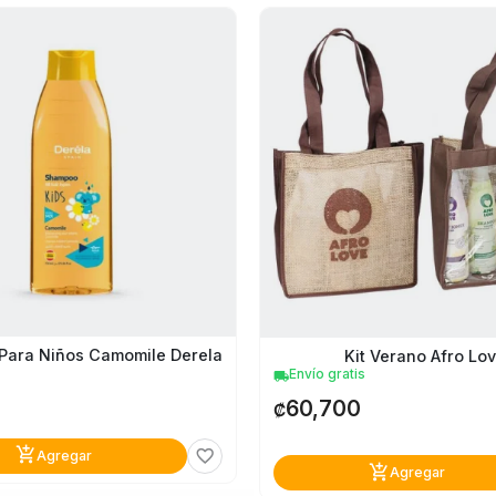
Para Niños Camomile Derela
Kit Verano Afro Lo
Envío gratis
local_shipping
60,700
₡
add_shopping_cart
favorite_border
Agregar
add_shopping_cart
Agregar