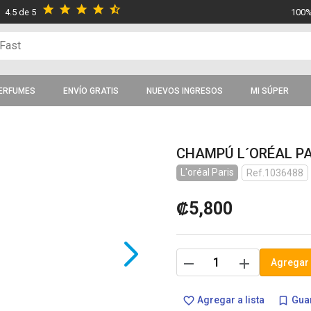
star
star
star
star
star_half
4.5 de 5
100%
ERFUMES
ENVÍO GRATIS
NUEVOS INGRESOS
MI SÚPER
CHAMPÚ L´ORÉAL PA
L'oréal Paris
Ref.1036488
₡5,800
remove
add
Agregar 
Agregar a lista
Guar
favorite_border
bookmark_border