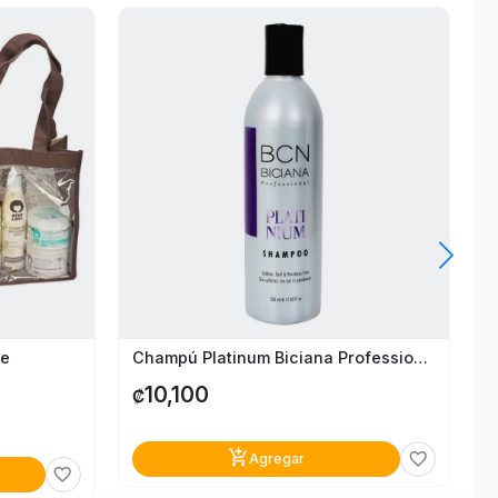
ve
Champú Platinum Biciana Professional 350Ml
10,100
₡
add_shopping_cart
favorite_border
Agregar
favorite_border