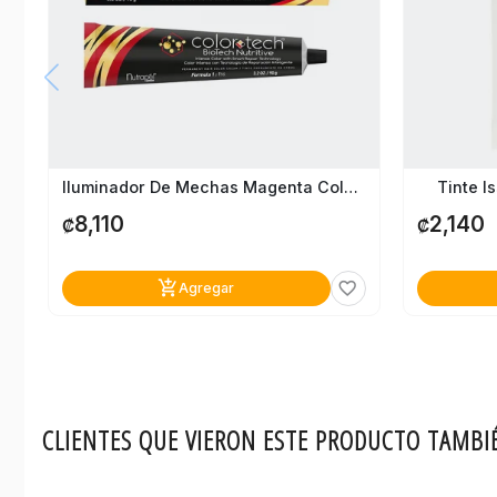
Iluminador De Mechas Magenta Color Tech
Tinte I
8,110
2,140
₡
₡
add_shopping_cart
favorite_border
Agregar
CLIENTES QUE VIERON ESTE PRODUCTO TAMBI