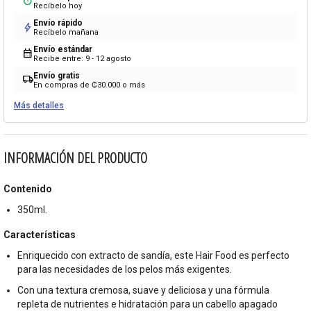
timer
Recíbelo hoy
Envío rápido
bolt
Recíbelo mañana
Envío estándar
calendar_month
Recibe entre: 9 - 12 agosto
Envío gratis
local_shipping
En compras de ₡30.000 o más
Más detalles
INFORMACIÓN DEL PRODUCTO
Contenido
350ml.
Características
Enriquecido con extracto de sandía, este Hair Food es perfecto
para las necesidades de los pelos más exigentes.
Con una textura cremosa, suave y deliciosa y una fórmula
repleta de nutrientes e hidratación para un cabello apagado