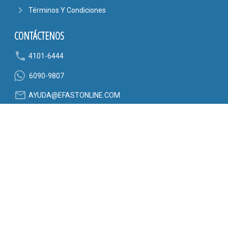
navigate_next
Términos Y Condiciones
CONTÁCTENOS
phone
4101-6444
6090-9807
mail_outline
AYUDA@EFASTONLINE.COM
location_on
Alajuela, Costa Rica
SÍGANOS EN