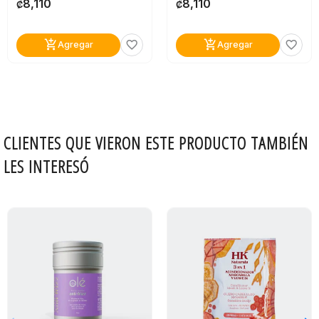
8,110
8,110
₡
₡
add_shopping_cart
add_shopping_cart
favorite_border
favorite_border
Agregar
Agregar
CLIENTES QUE VIERON ESTE PRODUCTO TAMBIÉN
LES INTERESÓ