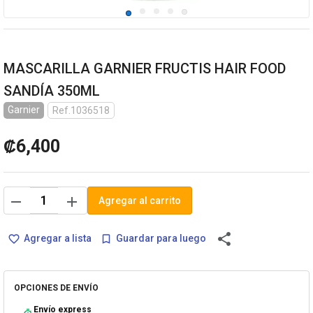
MASCARILLA GARNIER FRUCTIS HAIR FOOD
SANDÍA 350ML
Garnier
Ref.1036518
₡6,400
remove
add
Agregar al carrito
share
Agregar a lista
Guardar para luego
favorite_border
bookmark_border
OPCIONES DE ENVÍO
Envío express