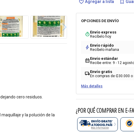
Agregar a lista
Guar
favorite_border
bookmark_border
OPCIONES DE ENVÍO
Envío express
timer
Recíbelo hoy
Envío rápido
bolt
Recíbelo mañana
Envío estándar
calendar_month
Recibe entre: 9 - 12 agost
Envío gratis
local_shipping
En compras de ₡30.000 o
Más detalles
o dejando cero residuos.
¿POR QUÉ COMPRAR EN E-FA
maquillaje y la polución de la