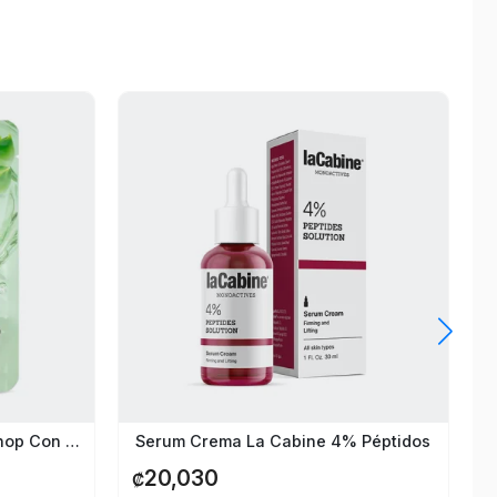
Mascarilla Facial Organic Shop Con Ácido Hialurónico Y Aloe
Serum Crema La Cabine 4% Péptidos
20,030
₡