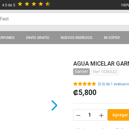
star
star
star
star
star_half
4.5 de 5
100%
ERFUMES
ENVÍO GRATIS
NUEVOS INGRESOS
MI SÚPER
AGUA MICELAR GARN
Garnier
Ref.1036522
(5.0) de 1 evaluaci
₡5,800
remove
add
Agregar 