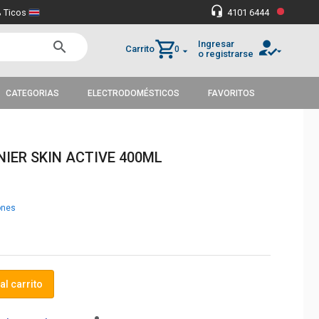
•
headset_mic
 Ticos
4101 6444
how_to_reg
shopping_cart
Ingresar
search
Carrito
0
arrow_drop_down
arrow_drop_down
o registrarse
CATEGORIAS
ELECTRODOMÉSTICOS
FAVORITOS
IER SKIN ACTIVE 400ML
ones
al carrito