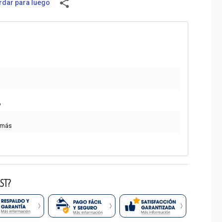
share
dar para luego
o
 más
ST?