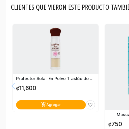
CLIENTES QUE VIERON ESTE PRODUCTO TAMBI
Protector Solar En Polvo Traslúcido Hawaiian Tropic Fps 30
11,600
₡
add_shopping_cart
favorite_border
Agregar
Masca
750
₡