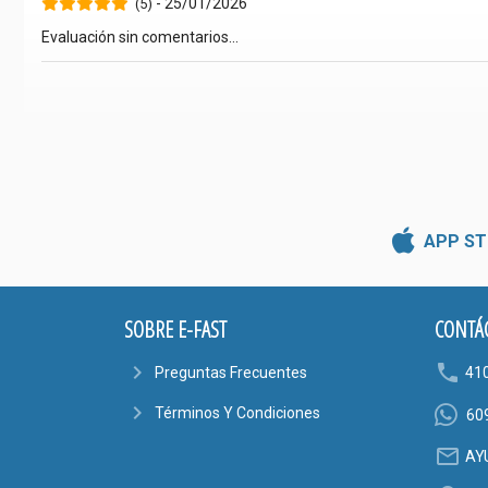
- 25/01/2026
(5)
Evaluación sin comentarios...
APP ST
SOBRE E-FAST
CONTÁ
navigate_next
phone
Preguntas Frecuentes
41
navigate_next
Términos Y Condiciones
60
mail_outline
AY