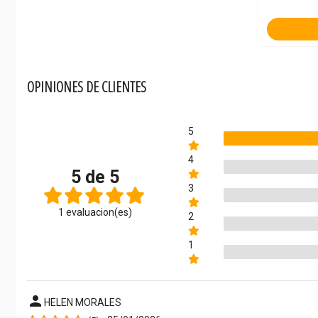
OPINIONES DE CLIENTES
5
4
5 de 5
3
1 evaluacion(es)
2
1
person
HELEN MORALES