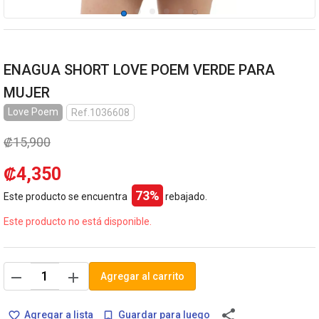
ENAGUA SHORT LOVE POEM VERDE PARA
MUJER
Love Poem
Ref.1036608
₡15,900
₡4,350
73%
Este producto se encuentra
rebajado.
Este producto no está disponible.
remove
add
Agregar al carrito
share
Agregar a lista
Guardar para luego
favorite_border
bookmark_border