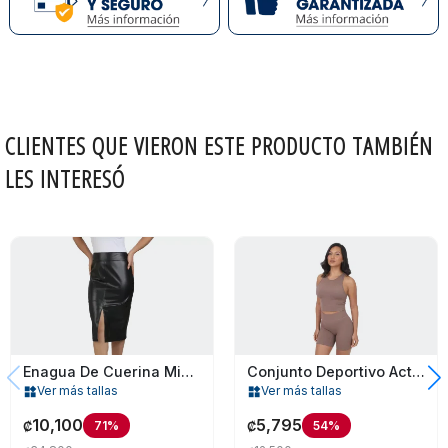
CLIENTES QUE VIERON ESTE PRODUCTO TAMBIÉN
LES INTERESÓ
Enagua De Cuerina Midi Para Mujer
Conjunto Deportivo Active Usa
Ver más tallas
Ver más tallas
widgets
widgets
10,100
5,795
71%
54%
₡
₡