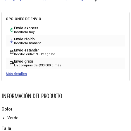
OPCIONES DE ENVÍO
Envío express
timer
Recíbelo hoy
Envío rápido
bolt
Recíbelo mañana
Envío estándar
calendar_month
Recibe entre: 9 - 12 agosto
Envío gratis
local_shipping
En compras de ₡30.000 o más
Más detalles
INFORMACIÓN DEL PRODUCTO
Color
Verde.
Talla