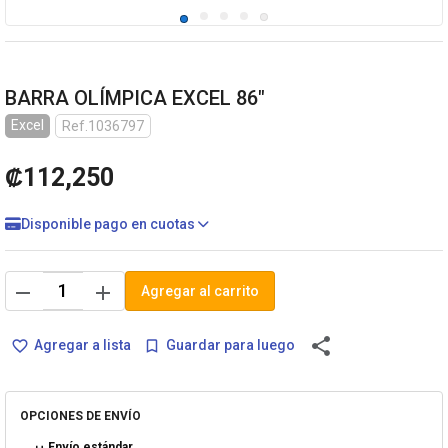
BARRA OLÍMPICA EXCEL 86"
Excel
Ref.1036797
₡112,250
Disponible pago en cuotas
remove
add
Agregar al carrito
share
Agregar a lista
Guardar para luego
favorite_border
bookmark_border
OPCIONES DE ENVÍO
Envío estándar