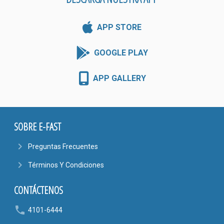
APP STORE
GOOGLE PLAY
APP GALLERY
SOBRE E-FAST
navigate_next
Preguntas Frecuentes
navigate_next
Términos Y Condiciones
CONTÁCTENOS
phone
4101-6444