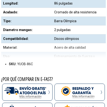
Longitud:
86 pulgadas
Acabado:
Cromado de alta resistencia
Tipo:
Barra Olímpica
Diametro mangas:
2 pulgadas
Compatibilidad:
Discos olímpicos
Material:
Acero de alta calidad
Uso:
Entrenamiento de fuerza y
levantamiento de pesas
SKU:
YUOB-86C
Agarre:
Moleteado antideslizante
¿POR QUÉ COMPRAR EN E-FAST?
Tipo de rotacion:
Mangas giratorias
Resistencia a la corrosion:
Alta
Mantenimiento:
Requiere limpieza periódica para
conservar el brillo del cromo