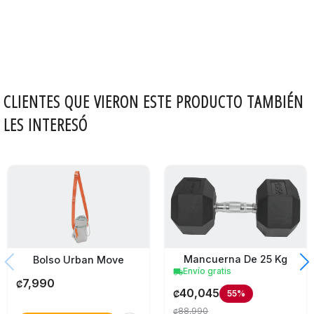
CLIENTES QUE VIERON ESTE PRODUCTO TAMBIÉN
LES INTERESÓ
Mancuerna De 25 Kg
Bolso Urban Move
Envío gratis
local_shipping
7,990
₡
40,045
55%
₡
88,990
₡