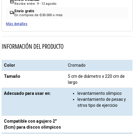
calendar_month
Recibe entre: 9 - 12 agosto
Envío gratis
local_shipping
En compras de ₡30.000 o más
Más detalles
INFORMACIÓN DEL PRODUCTO
Color
Cromado
Tamaño
5 cm de diámetro x 220 cm de
largo
Adecuado para usar en:
levantamiento olímpico
levantamiento de pesas y
otros tipo de ejercicio
Compatible con agujero 2"
(5cm) para discos olímpicos