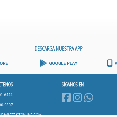
DESCARGA NUESTRA APP
ORE
GOOGLE PLAY
CTENOS
SÍGANOS EN
01-6444
90-9807
UDA@EFASTONLINE.COM