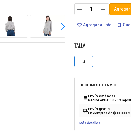
remove
add
Agregar 
Agregar a lista
Guar
favorite_border
bookmark_border
TALLA
S
OPCIONES DE ENVÍO
Envío estándar
calendar_month
Recibe entre: 10 - 13 agos
Envío gratis
local_shipping
En compras de ₡30.000 o
Más detalles