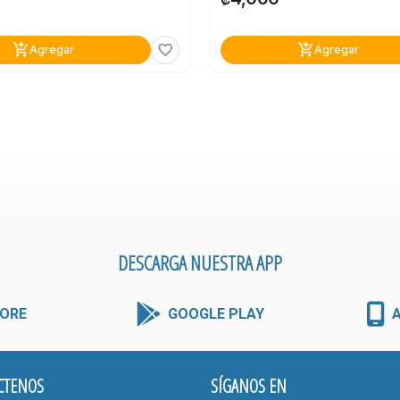
add_shopping_cart
add_shopping_cart
favorite_border
Agregar
Agregar
DESCARGA NUESTRA APP
ORE
GOOGLE PLAY
CTENOS
SÍGANOS EN