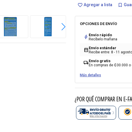
Agregar a lista
Guar
favorite_border
bookmark_border
OPCIONES DE ENVÍO
Envío rápido
bolt
Recíbelo mañana
Envío estándar
calendar_month
Recibe entre: 8 - 11 agost
Envío gratis
local_shipping
En compras de ₡30.000 o
Más detalles
¿POR QUÉ COMPRAR EN E-FA