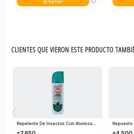
add_shopping_cart
favorite_border
Agregar
CLIENTES QUE VIERON ESTE PRODUCTO TAMBI
Repelente De Insectos Con Atomizador Off Extra Duración
7,650
4,500
₡
₡