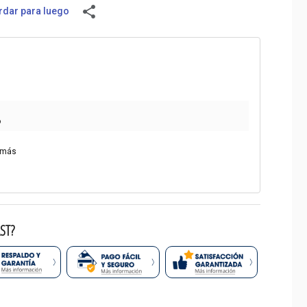
share
dar para luego
o
 más
ST?