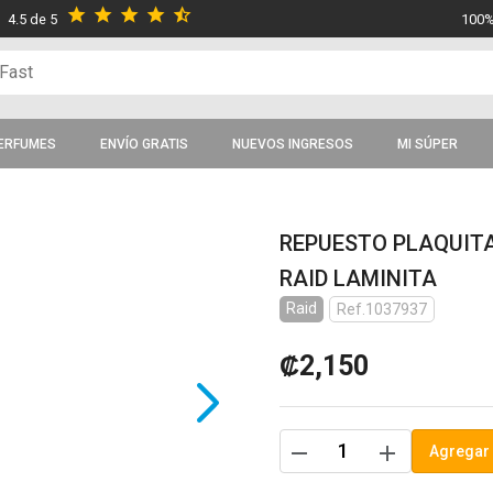
star
star
star
star
star_half
4.5 de 5
100%
ERFUMES
ENVÍO GRATIS
NUEVOS INGRESOS
MI SÚPER
REPUESTO PLAQUIT
RAID LAMINITA
Raid
Ref.1037937
₡2,150
remove
add
Agregar 