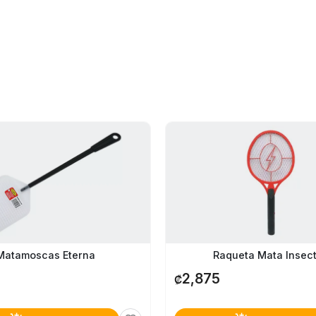
Raqueta Mata Insec
Matamoscas Eterna
2,875
₡