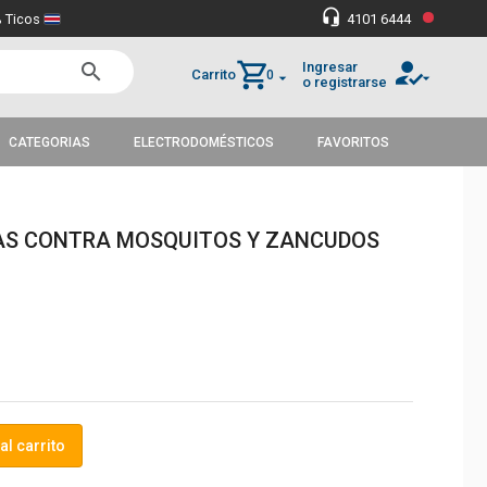
•
headset_mic
 Ticos
4101 6444
how_to_reg
shopping_cart
Ingresar
search
Carrito
0
arrow_drop_down
arrow_drop_down
o registrarse
CATEGORIAS
ELECTRODOMÉSTICOS
FAVORITOS
AS CONTRA MOSQUITOS Y ZANCUDOS
al carrito