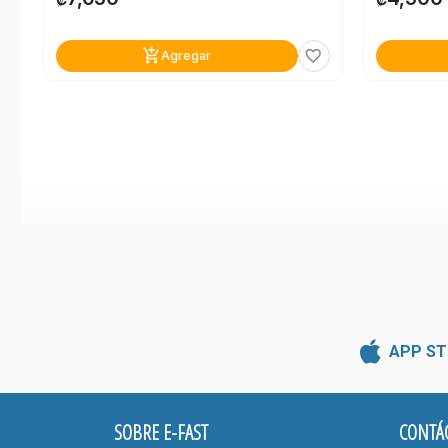
add_shopping_cart
favorite_border
Agregar
APP ST
SOBRE E-FAST
CONTÁ