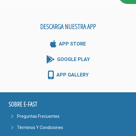
DESCARGA NUESTRA APP
APP STORE
GOOGLE PLAY
APP GALLERY
SOBRE E-FAST
navigate_next
Preguntas Frecuentes
navigate_next
Términos Y Condiciones