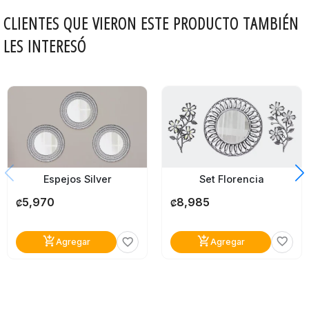
CLIENTES QUE VIERON ESTE PRODUCTO TAMBIÉN
LES INTERESÓ
Set Florencia
Espejos Silver
8,985
5,970
₡
₡
add_shopping_cart
add_shopping_cart
favorite_border
favorite_border
Agregar
Agregar