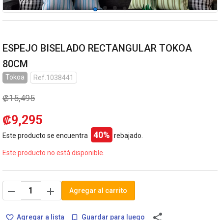
ESPEJO BISELADO RECTANGULAR TOKOA
80CM
Tokoa
Ref.1038441
₡15,495
₡9,295
40%
Este producto se encuentra
rebajado.
Este producto no está disponible.
remove
add
Agregar al carrito
share
Agregar a lista
Guardar para luego
favorite_border
bookmark_border