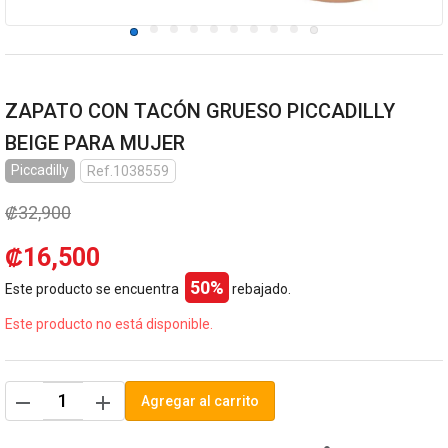
ZAPATO CON TACÓN GRUESO PICCADILLY
BEIGE PARA MUJER
Piccadilly
Ref.1038559
₡32,900
₡16,500
50%
Este producto se encuentra
rebajado.
Este producto no está disponible.
remove
add
Agregar al carrito