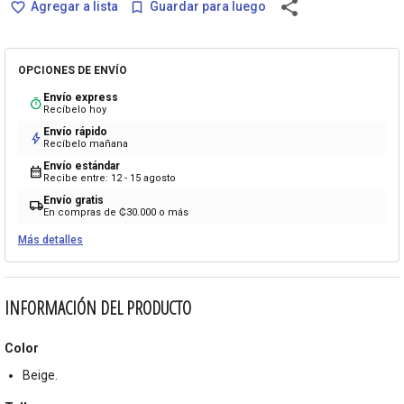
share
Agregar a lista
Guardar para luego
favorite_border
bookmark_border
OPCIONES DE ENVÍO
Envío express
timer
Recíbelo hoy
Envío rápido
bolt
Recíbelo mañana
Envío estándar
calendar_month
Recibe entre: 12 - 15 agosto
Envío gratis
local_shipping
En compras de ₡30.000 o más
Más detalles
INFORMACIÓN DEL PRODUCTO
Color
Beige.