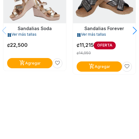
Sandalias Soda
Sandalias Forever
Ver más tallas
Ver más tallas
widgets
widgets
22,500
11,215
OFERTA
₡
₡
14,950
₡
add_shopping_cart
favorite_border
Agregar
add_shopping_cart
favorite_border
Agregar