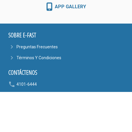
APP GALLERY
SOBRE E-FAST
navigate_next
Preguntas Frecuentes
navigate_next
Términos Y Condiciones
CONTÁCTENOS
phone
4101-6444
6090-9807
mail_outline
AYUDA@EFASTONLINE.COM
location_on
Alajuela, Costa Rica