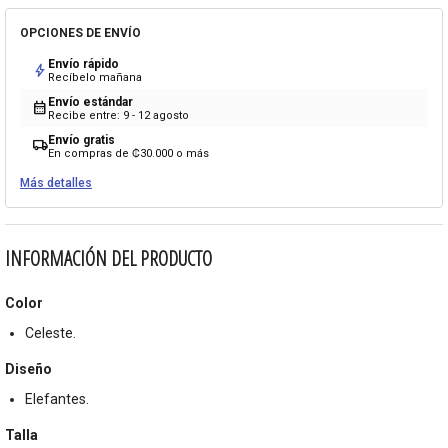
OPCIONES DE ENVÍO
Envío rápido
bolt
Recíbelo mañana
Envío estándar
calendar_month
Recibe entre: 9 - 12 agosto
Envío gratis
local_shipping
En compras de ₡30.000 o más
Más detalles
INFORMACIÓN DEL PRODUCTO
Color
Celeste.
Diseño
Elefantes.
Talla