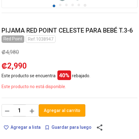
PIJAMA RED POINT CELESTE PARA BEBÉ T.3-6
Red Point
Ref.1038947
₡4,980
₡2,990
40%
Este producto se encuentra
rebajado.
Este producto no está disponible.
remove
add
Agregar al carrito
share
Agregar a lista
Guardar para luego
favorite_border
bookmark_border