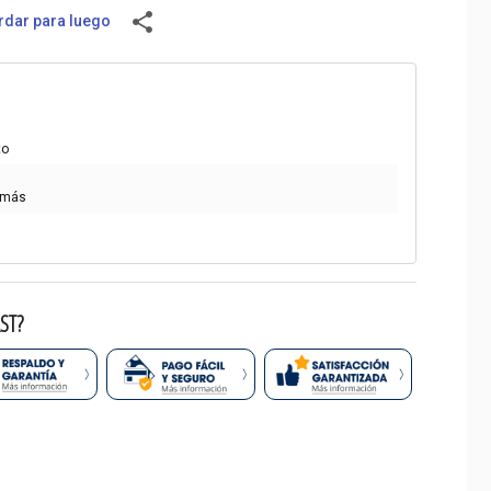
share
dar para luego
to
 más
ST?