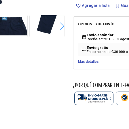
Agregar a lista
Guar
favorite_border
bookmark_border
OPCIONES DE ENVÍO
Envío estándar
calendar_month
Recibe entre: 10 - 13 agos
Envío gratis
local_shipping
En compras de ₡30.000 o
Más detalles
¿POR QUÉ COMPRAR EN E-FA