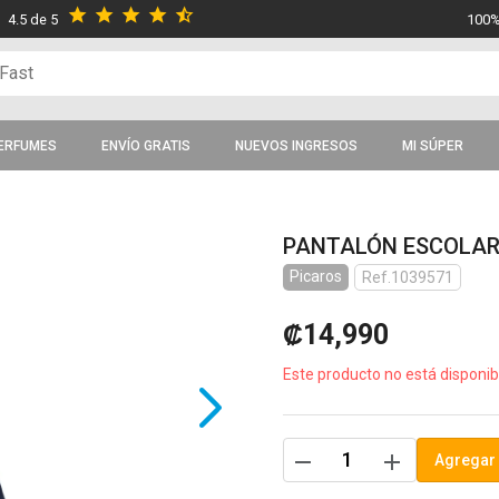
star
star
star
star
star_half
4.5 de 5
100%
ERFUMES
ENVÍO GRATIS
NUEVOS INGRESOS
MI SÚPER
PANTALÓN ESCOLAR 
Picaros
Ref.1039571
₡14,990
Este producto no está disponib
remove
add
Agregar 