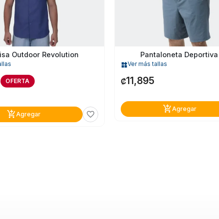
sa Outdoor Revolution
Pantaloneta Deportiva
llas
Ver más tallas
widgets
5
11,895
₡
OFERTA
add_shopping_cart
Agregar
add_shopping_cart
favorite_border
Agregar