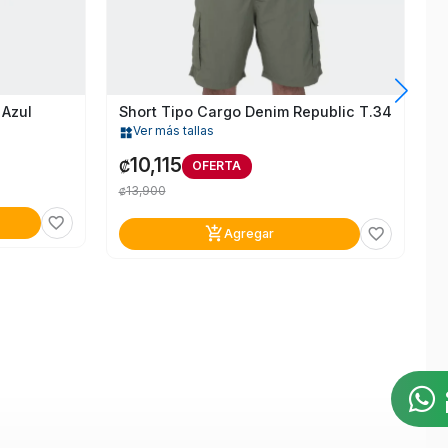
 Azul
Short Tipo Cargo Denim Republic T.34
Ver más tallas
widgets
10,115
₡
OFERTA
13,900
₡
favorite_border
add_shopping_cart
favorite_border
Agregar