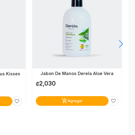
Jabon De Manos Derela Aloe Vera
us Kisses
2,030
₡
add_shopping_cart
favorite_border
favorite_border
Agregar