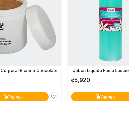
e Corporal Biciana Chocolate
Jabón Líquido Famo Luscio
0
5,920
₡
add_shopping_cart
add_shopping_cart
favorite_border
Agregar
Agregar