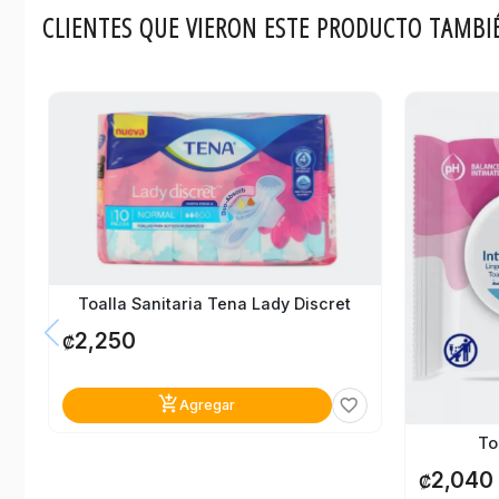
CLIENTES QUE VIERON ESTE PRODUCTO TAMBI
Toalla Sanitaria Tena Lady Discret
2,250
₡
add_shopping_cart
favorite_border
Agregar
To
2,040
₡