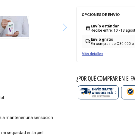
OPCIONES DE ENVÍO
Envío estándar
calendar_month
Recibe entre: 10 - 13 agos
Envío gratis
local_shipping
En compras de ₡30.000 o
Más detalles
¿POR QUÉ COMPRAR EN E-FA
ol.
da a mantener una sensación
ni sequedad en la piel.