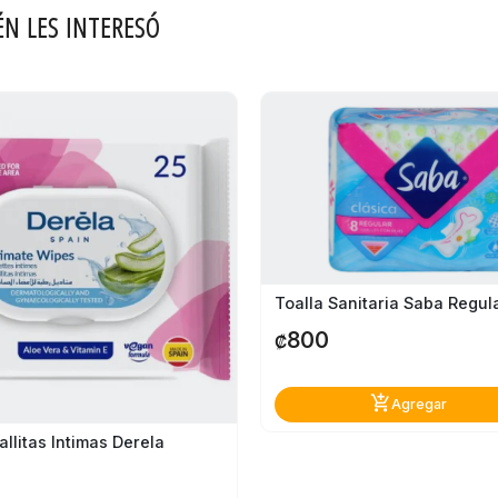
ÉN LES INTERESÓ
800
₡
add_shopping_cart
Agregar
allitas Intimas Derela