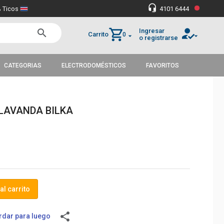
•
headset_mic
 Ticos
4101 6444
how_to_reg
shopping_cart
Ingresar
search
Carrito
0
arrow_drop_down
arrow_drop_down
o registrarse
CATEGORIAS
ELECTRODOMÉSTICOS
FAVORITOS
 LAVANDA BILKA
al carrito
share
dar para luego