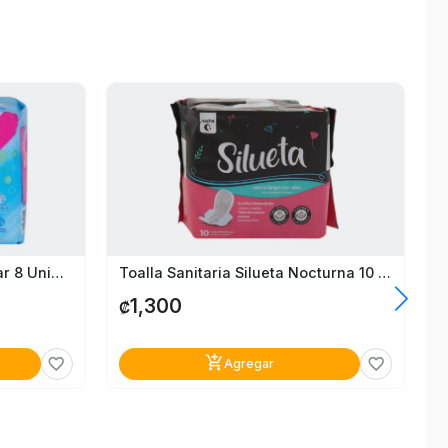
Toalla Sanitaria Saba Regular 8 Unidades
Toalla Sanitaria Silueta Nocturna 10 Unidades
1,300
₡
add_shopping_cart
favorite_border
favorite_border
Agregar