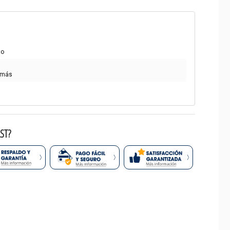
to
 más
ST?