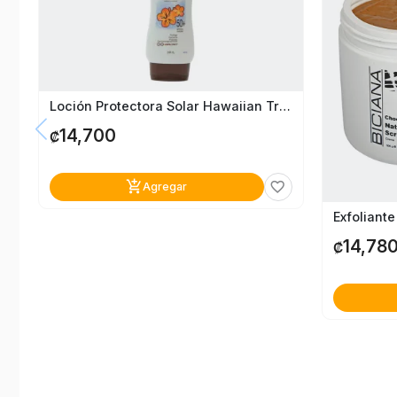
Loción Protectora Solar Hawaiian Tropic Spf 50+ 240Ml
14,700
₡
add_shopping_cart
favorite_border
Agregar
Exfoliant
14,78
₡