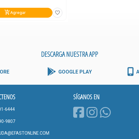
add_shopping_cart
favorite_border
Agregar
DESCARGA NUESTRA APP
ORE
GOOGLE PLAY
CTENOS
SÍGANOS EN
01-6444
90-9807
UDA@EFASTONLINE.COM