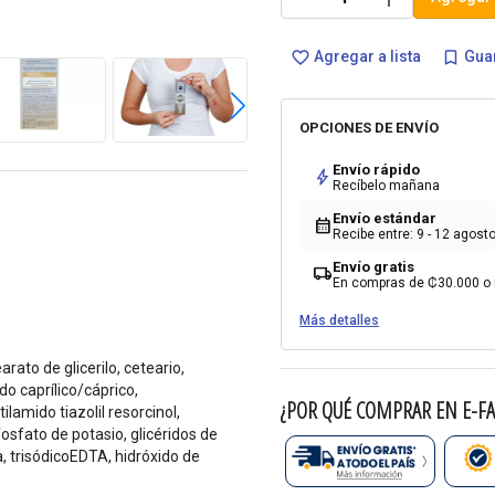
Agregar a lista
Guar
favorite_border
bookmark_border
OPCIONES DE ENVÍO
Envío rápido
bolt
Recíbelo mañana
Envío estándar
calendar_month
Recibe entre: 9 - 12 agost
Envío gratis
local_shipping
En compras de ₡30.000 o
Más detalles
arato de glicerilo, ceteario,
do caprílico/cáprico,
¿POR QUÉ COMPRAR EN E-FA
ilamido tiazolil resorcinol,
lfosfato de potasio, glicéridos de
, trisódicoEDTA, hidróxido de