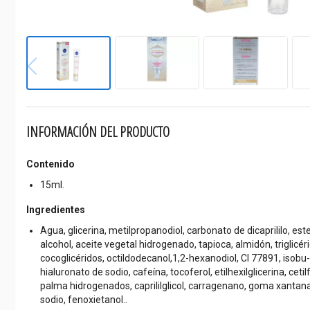
INFORMACIÓN DEL PRODUCTO
Contenido
15ml.
Ingredientes
Agua, glicerina, metilpropanodiol, carbonato de dicaprililo, este
alcohol, aceite vegetal hidrogenado, tapioca, almidón, triglicéri
cocoglicéridos, octildodecanol,1,2-hexanodiol, Cl 77891, isobu-t
hialuronato de sodio, cafeína, tocoferol, etilhexilglicerina, ceti
palma hidrogenados, caprililglicol, carragenano, goma xantana
sodio, fenoxietanol..