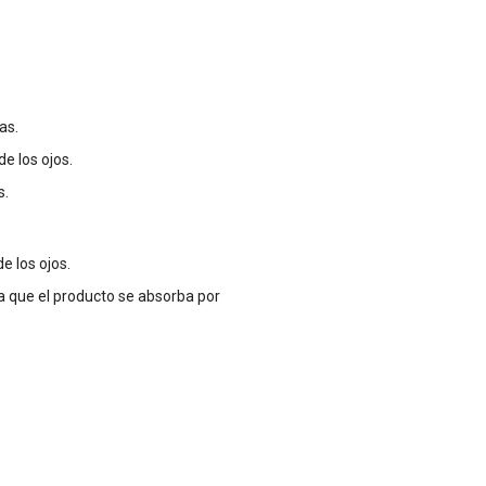
as.
e los ojos.
s.
e los ojos.
a que el producto se absorba por