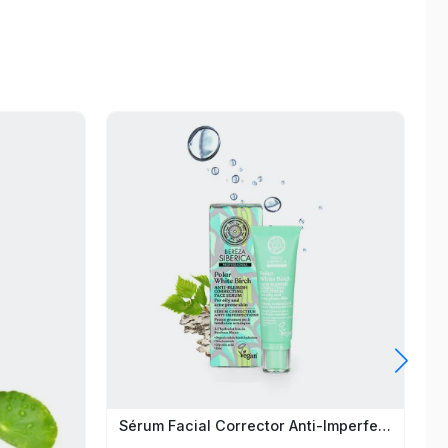
Sérum Facial Corrector Anti-Imperfecciones Natura Siberica Siberica 30Ml