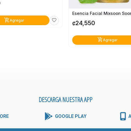
0
add_shopping_cart
favorite_border
Agregar
24,550
₡
add_shopping_cart
Agregar
DESCARGA NUESTRA APP
ORE
GOOGLE PLAY