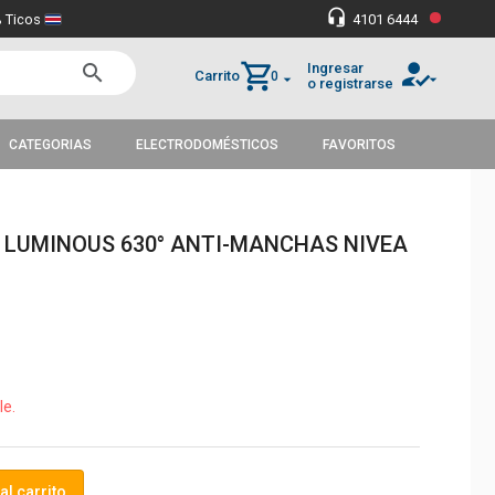
•
headset_mic
 Ticos
4101 6444
how_to_reg
shopping_cart
Ingresar
search
Carrito
0
arrow_drop_down
arrow_drop_down
o registrarse
CATEGORIAS
ELECTRODOMÉSTICOS
FAVORITOS
 LUMINOUS 630° ANTI-MANCHAS NIVEA
le.
al carrito