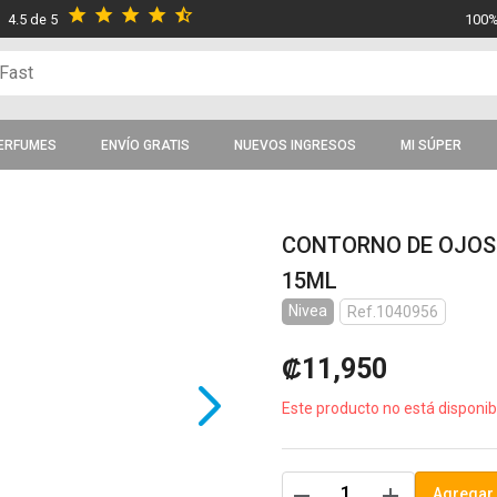
star
star
star
star
star_half
4.5 de 5
100%
ERFUMES
ENVÍO GRATIS
NUEVOS INGRESOS
MI SÚPER
CONTORNO DE OJOS
15ML
Nivea
Ref.1040956
₡11,950
Este producto no está disponib
remove
add
Agregar 