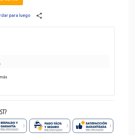
share
dar para luego
o
 más
ST?