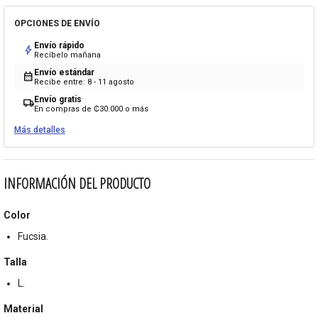
OPCIONES DE ENVÍO
Envío rápido
bolt
Recíbelo mañana
Envío estándar
calendar_month
Recibe entre: 8 - 11 agosto
Envío gratis
local_shipping
En compras de ₡30.000 o más
Más detalles
INFORMACIÓN DEL PRODUCTO
Color
Fucsia.
Talla
L.
Material