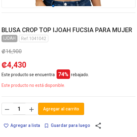
BLUSA CROP TOP IJOAH FUCSIA PARA MUJER
IJOAH
Ref.1041042
₡16,900
₡4,430
74%
Este producto se encuentra
rebajado.
Este producto no está disponible.
remove
add
Agregar al carrito
share
Agregar a lista
Guardar para luego
favorite_border
bookmark_border