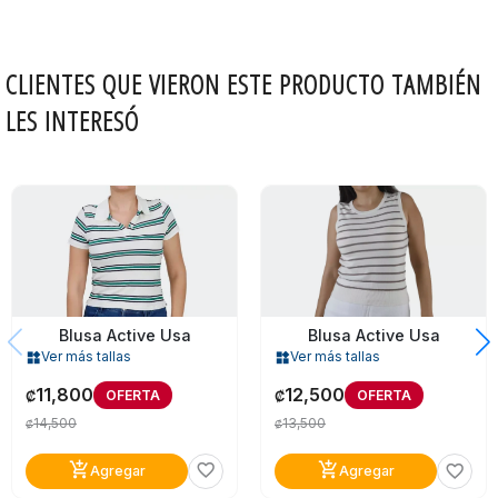
CLIENTES QUE VIERON ESTE PRODUCTO TAMBIÉN
LES INTERESÓ
Blusa Active Usa
Blusa Active Usa
Ver más tallas
Ver más tallas
widgets
widgets
11,800
12,500
OFERTA
OFERTA
₡
₡
14,500
13,500
₡
₡
add_shopping_cart
add_shopping_cart
favorite_border
favorite_border
Agregar
Agregar