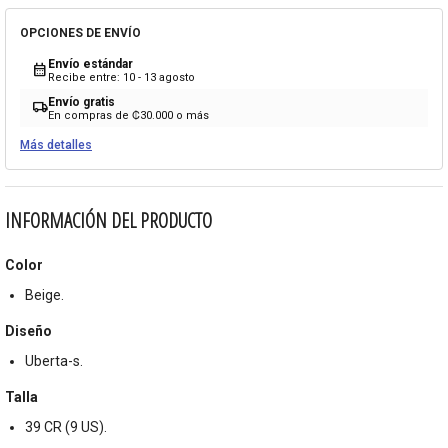
OPCIONES DE ENVÍO
Envío estándar
calendar_month
Recibe entre: 10 - 13 agosto
Envío gratis
local_shipping
En compras de ₡30.000 o más
Más detalles
INFORMACIÓN DEL PRODUCTO
Color
Beige.
Diseño
Uberta-s.
Talla
39 CR (9 US).