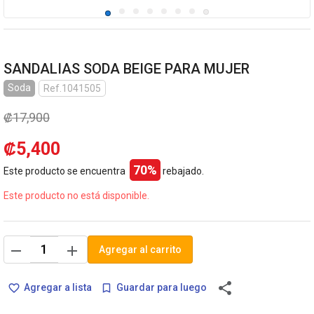
SANDALIAS SODA BEIGE PARA MUJER
Soda
Ref.1041505
₡17,900
₡5,400
70%
Este producto se encuentra
rebajado.
Este producto no está disponible.
remove
add
Agregar al carrito
share
Agregar a lista
Guardar para luego
favorite_border
bookmark_border