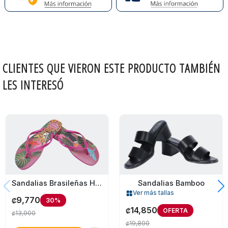
CLIENTES QUE VIERON ESTE PRODUCTO TAMBIÉN
LES INTERESÓ
Sandalias Brasileñas Havaianas Para Mujer T.11-12
Sandalias Bamboo
Ver más tallas
widgets
9,770
30%
₡
14,850
OFERTA
₡
13,900
₡
19,800
₡