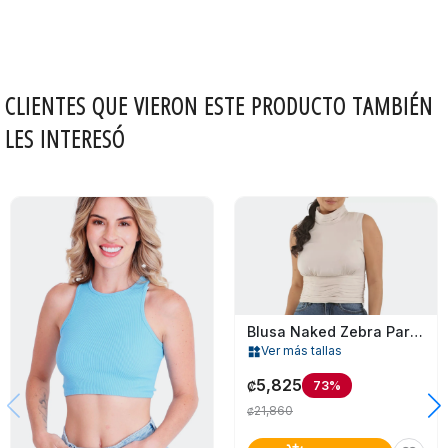
CLIENTES QUE VIERON ESTE PRODUCTO TAMBIÉN
LES INTERESÓ
Blusa Naked Zebra Para Mujer
Ver más tallas
widgets
5,825
73%
₡
21,860
₡