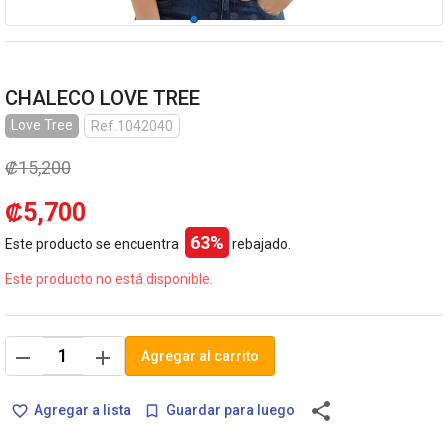
CHALECO LOVE TREE
Love Tree
Ref.1042040
₡15,200
₡5,700
63%
Este producto se encuentra
rebajado.
Este producto no está disponible.
remove
add
Agregar al carrito
share
Agregar a lista
Guardar para luego
favorite_border
bookmark_border