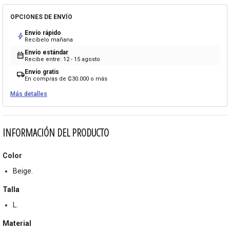
OPCIONES DE ENVÍO
Envío rápido
bolt
Recíbelo mañana
Envío estándar
calendar_month
Recibe entre: 12 - 15 agosto
Envío gratis
local_shipping
En compras de ₡30.000 o más
Más detalles
INFORMACIÓN DEL PRODUCTO
Color
Beige.
Talla
L.
Material