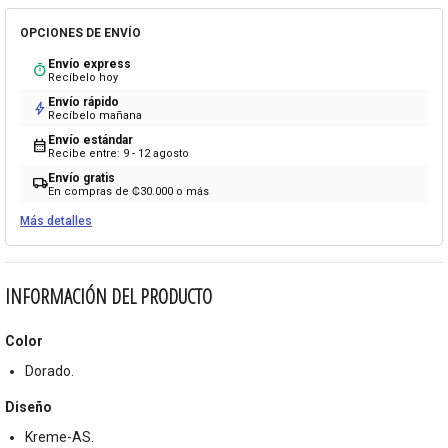
OPCIONES DE ENVÍO
Envío express
timer
Recíbelo hoy
Envío rápido
bolt
Recíbelo mañana
Envío estándar
calendar_month
Recibe entre: 9 - 12 agosto
Envío gratis
local_shipping
En compras de ₡30.000 o más
Más detalles
INFORMACIÓN DEL PRODUCTO
Color
Dorado.
Diseño
Kreme-AS.