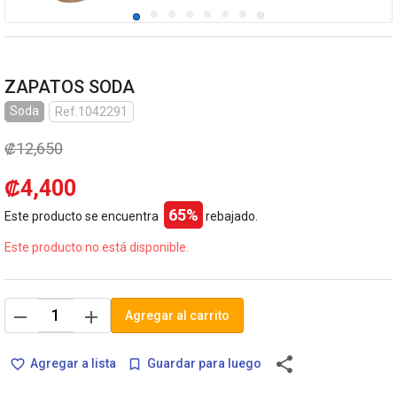
ZAPATOS SODA
Soda
Ref.1042291
₡12,650
₡4,400
65%
Este producto se encuentra
rebajado.
Este producto no está disponible.
remove
add
Agregar al carrito
share
Agregar a lista
Guardar para luego
favorite_border
bookmark_border