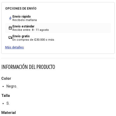
OPCIONES DE ENVÍO
Envío rápido
bolt
Recíbelo mañana
Envío estándar
calendar_month
Recibe entre: 8 - 11 agosto
Envío gratis
local_shipping
En compras de ₡30.000 o más
Más detalles
INFORMACIÓN DEL PRODUCTO
Color
Negro.
Talla
S.
Material