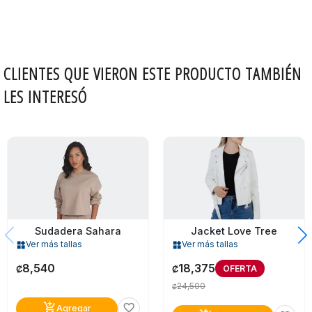
CLIENTES QUE VIERON ESTE PRODUCTO TAMBIÉN
LES INTERESÓ
Sudadera Sahara
Jacket Love Tree
Ver más tallas
Ver más tallas
widgets
widgets
8,540
18,375
OFERTA
₡
₡
24,500
₡
add_shopping_cart
favorite_border
Agregar