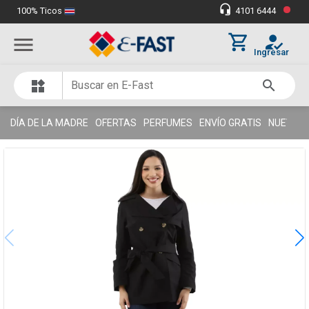
•
headset_mic
100% Ticos
4101 6444
Miles de clientes satisfechos
thumb_up
shopping_cart
how_to_reg
menu
Ingresar
search
widgets
DÍA DE LA MADRE
OFERTAS
PERFUMES
ENVÍO GRATIS
NUEVOS 