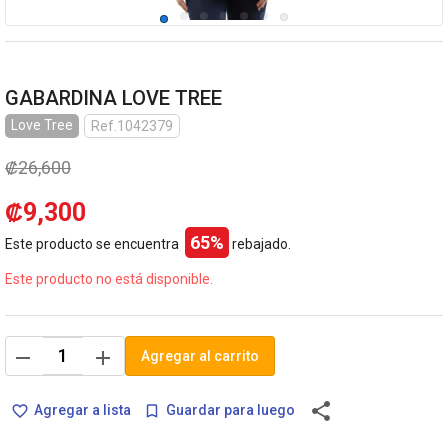
GABARDINA LOVE TREE
Love Tree
Ref.1042379
₡26,600
₡9,300
65%
Este producto se encuentra
rebajado.
Este producto no está disponible.
remove
add
Agregar al carrito
share
Agregar a lista
Guardar para luego
favorite_border
bookmark_border