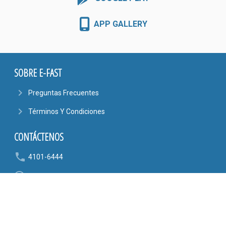
APP GALLERY
SOBRE E-FAST
navigate_next
Preguntas Frecuentes
navigate_next
Términos Y Condiciones
CONTÁCTENOS
phone
4101-6444
6090-9807
mail_outline
AYUDA@EFASTONLINE.COM
location_on
Alajuela, Costa Rica