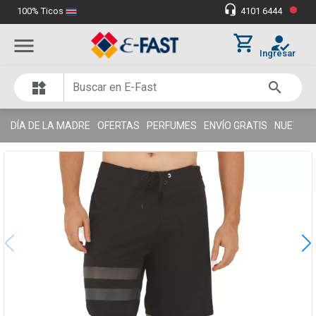
•
headset_mic
100% Ticos
4101 6444
Miles de clientes satisfechos
thumb_up
shopping_cart
how_to_reg
menu
Ingresar
search
widgets
DÍA DE LA MADRE
OFERTAS
PERFUMES
ENVÍO GRATIS
NUEVOS 