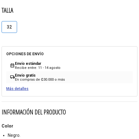
TALLA
32
OPCIONES DE ENVÍO
Envío estándar
calendar_month
Recibe entre: 11 - 14 agosto
Envío gratis
local_shipping
En compras de ₡30.000 o más
Más detalles
INFORMACIÓN DEL PRODUCTO
Color
Negro.