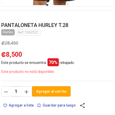
PANTALONETA HURLEY T.28
Hurley
Ref.1042521
₡28,450
₡8,500
70%
Este producto se encuentra
rebajado.
Este producto no está disponible.
remove
add
Agregar al carrito
share
Agregar a lista
Guardar para luego
favorite_border
bookmark_border