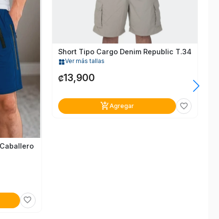
₡
Short Tipo Cargo Denim Republic T.34
Ver más tallas
widgets
13,900
₡
add_shopping_cart
favorite_border
Agregar
 Caballero
favorite_border