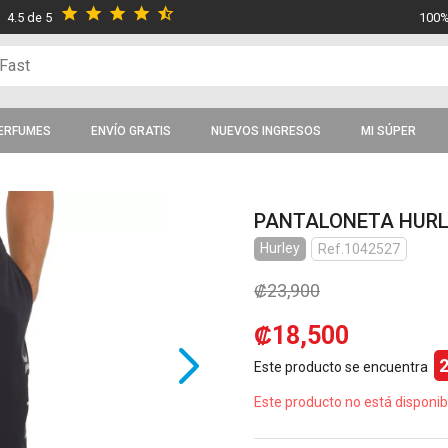
star
star
star
star
star_half
4.5 de 5
100%
ERFUMES
ENVÍO GRATIS
NUEVOS INGRESOS
MI SÚPER
PANTALONETA HURLE
Hurley
Ref.1042527
₡23,900
₡18,500
Este producto se encuentra
Este producto no está disponib