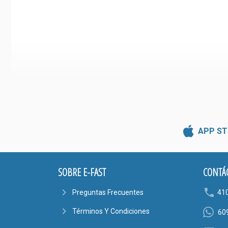
APP ST
SOBRE E-FAST
CONTÁ
navigate_next
phone
Preguntas Frecuentes
41
navigate_next
Términos Y Condiciones
60