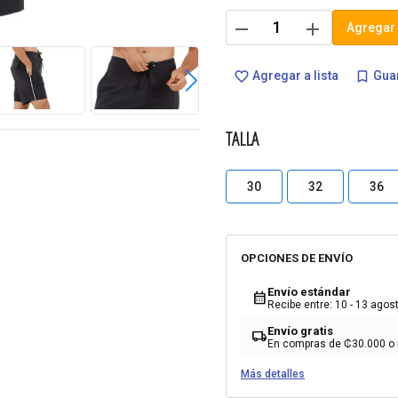
remove
add
Agregar 
Agregar a lista
Guar
favorite_border
bookmark_border
TALLA
30
32
36
OPCIONES DE ENVÍO
Envío estándar
calendar_month
Recibe entre: 10 - 13 agos
Envío gratis
local_shipping
En compras de ₡30.000 o
Más detalles