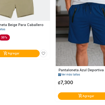
neta Beige Para Caballero
llas
35%
add_shopping_cart
favorite_border
Agregar
Pantaloneta Azul Deportiva
Ver más tallas
widgets
7,300
₡
add_shopping_cart
Agregar