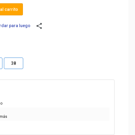
al carrito
share
dar para luego
38
to
 más