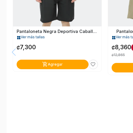
Pantaloneta Negra Deportiva Caballero
Pantalo
Ver más tallas
Ver más ta
widgets
widgets
7,300
8,360
₡
₡
12,865
₡
add_shopping_cart
favorite_border
Agregar