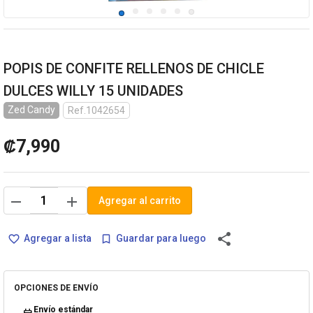
POPIS DE CONFITE RELLENOS DE CHICLE
DULCES WILLY 15 UNIDADES
Zed Candy
Ref.1042654
₡7,990
remove
add
Agregar al carrito
share
Agregar a lista
Guardar para luego
favorite_border
bookmark_border
OPCIONES DE ENVÍO
Envío estándar