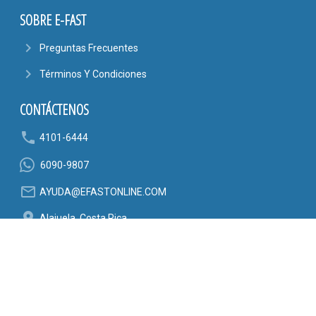
SOBRE E-FAST
navigate_next
Preguntas Frecuentes
navigate_next
Términos Y Condiciones
CONTÁCTENOS
phone
4101-6444
6090-9807
mail_outline
AYUDA@EFASTONLINE.COM
location_on
Alajuela, Costa Rica
SÍGANOS EN