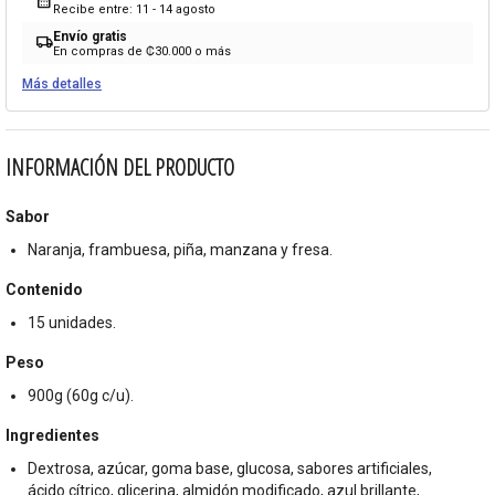
calendar_month
Recibe entre: 11 - 14 agosto
Envío gratis
local_shipping
En compras de ₡30.000 o más
Más detalles
INFORMACIÓN DEL PRODUCTO
Sabor
Naranja, frambuesa, piña, manzana y fresa.
Contenido
15 unidades.
Peso
900g (60g c/u).
Ingredientes
Dextrosa, azúcar, goma base, glucosa, sabores artificiales,
ácido cítrico, glicerina, almidón modificado, azul brillante,