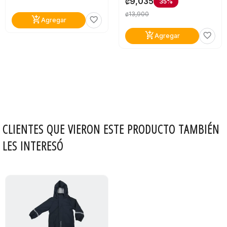
9,035
35%
₡
13,900
₡
add_shopping_cart
favorite_border
Agregar
add_shopping_cart
favorite_border
Agregar
CLIENTES QUE VIERON ESTE PRODUCTO TAMBIÉN
LES INTERESÓ