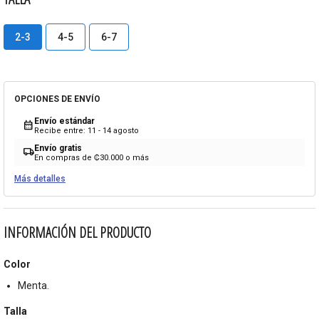
2-3
4-5
6-7
OPCIONES DE ENVÍO
Envío estándar
calendar_month
Recibe entre: 11 - 14 agosto
Envío gratis
local_shipping
En compras de ₡30.000 o más
Más detalles
INFORMACIÓN DEL PRODUCTO
Color
Menta.
Talla