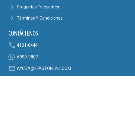
navigate_next
Preguntas Frecuentes
navigate_next
Términos Y Condiciones
CONTÁCTENOS
phone
4101-6444
6090-9807
mail_outline
AYUDA@EFASTONLINE.COM
location_on
Alajuela, Costa Rica
SÍGANOS EN