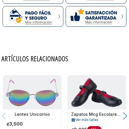
ARTÍCULOS RELACIONADOS
Lentes Unicornio
Zapatos Mcg Escolares Infantil T.26
Ver más tallas
widgets
3,500
₡