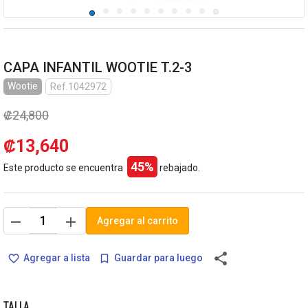
CAPA INFANTIL WOOTIE T.2-3
Wootie
Ref.1042972
₡24,800
₡13,640
45%
Este producto se encuentra
rebajado.
remove
add
Agregar al carrito
share
Agregar a lista
Guardar para luego
favorite_border
bookmark_border
TALLA