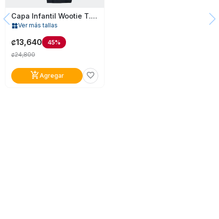
Capa Infantil Wootie T.2-3
Ver más tallas
widgets
13,640
45%
₡
24,800
₡
add_shopping_cart
favorite_border
Agregar