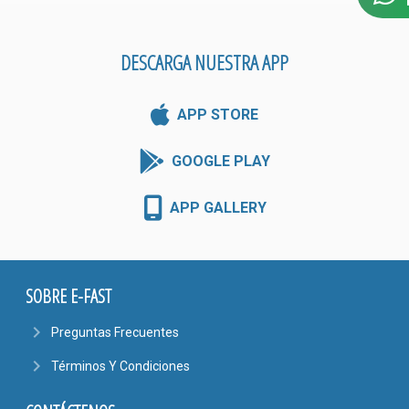
DESCARGA NUESTRA APP
APP STORE
GOOGLE PLAY
APP GALLERY
SOBRE E-FAST
navigate_next
Preguntas Frecuentes
navigate_next
Términos Y Condiciones