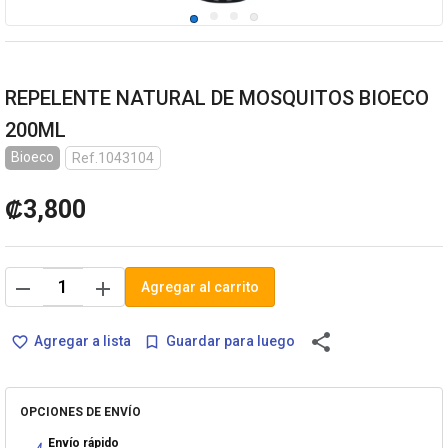
REPELENTE NATURAL DE MOSQUITOS BIOECO
200ML
Bioeco
Ref.1043104
₡3,800
remove
add
Agregar al carrito
share
Agregar a lista
Guardar para luego
favorite_border
bookmark_border
OPCIONES DE ENVÍO
Envío rápido