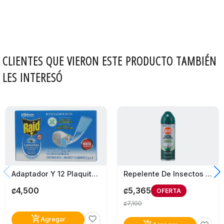
CLIENTES QUE VIERON ESTE PRODUCTO TAMBIÉN
LES INTERESÓ
Adaptador Y 12 Plaquitas Contra Mosquitos Y Zancudos Raid
Repelente De Insectos En Aerosol Off Extra Duración 170G
4,500
5,365
OFERTA
₡
₡
7,100
₡
add_shopping_cart
favorite_border
Agregar