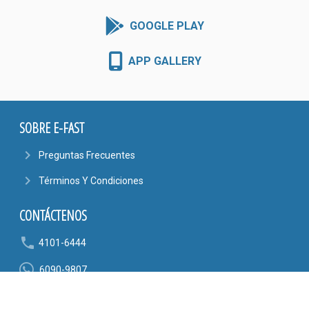
GOOGLE PLAY
APP GALLERY
SOBRE E-FAST
navigate_next
Preguntas Frecuentes
navigate_next
Términos Y Condiciones
CONTÁCTENOS
phone
4101-6444
6090-9807
mail_outline
AYUDA@EFASTONLINE.COM