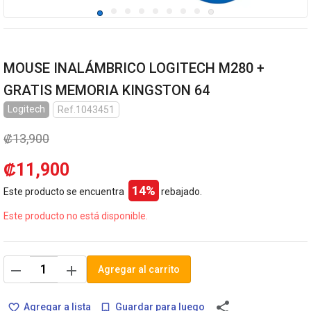
MOUSE INALÁMBRICO LOGITECH M280 +
GRATIS MEMORIA KINGSTON 64
Logitech
Ref.1043451
₡13,900
₡11,900
14%
Este producto se encuentra
rebajado.
Este producto no está disponible.
remove
add
Agregar al carrito
share
Agregar a lista
Guardar para luego
favorite_border
bookmark_border