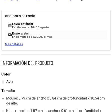
OPCIONES DE ENVÍO
Envío estándar
calendar_month
Recibe entre: 10 - 13 agosto
Envío gratis
local_shipping
En compras de ₡30.000 o más
Más detalles
INFORMACIÓN DEL PRODUCTO
Color
Azul.
Tamaño
Mouse: 6.79 cm de ancho x 3.84 cm de profundidad x 10.54 cm
de alto.
Nano receptor: 1.87 cm de ancho x 0.61 cm de profundidad x