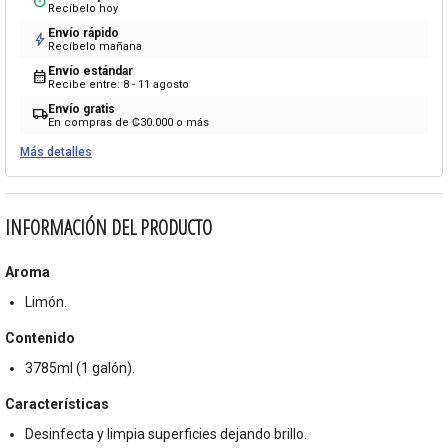
timer
Recíbelo hoy
Envío rápido
bolt
Recíbelo mañana
Envío estándar
calendar_month
Recibe entre: 8 - 11 agosto
Envío gratis
local_shipping
En compras de ₡30.000 o más
Más detalles
INFORMACIÓN DEL PRODUCTO
Aroma
Limón.
Contenido
3785ml (1 galón).
Características
Desinfecta y limpia superficies dejando brillo.