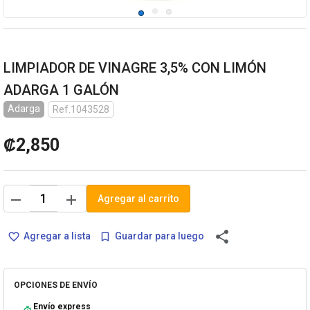
LIMPIADOR DE VINAGRE 3,5% CON LIMÓN
ADARGA 1 GALÓN
Adarga
Ref.1043528
₡2,850
remove
add
Agregar al carrito
share
Agregar a lista
Guardar para luego
favorite_border
bookmark_border
OPCIONES DE ENVÍO
Envío express