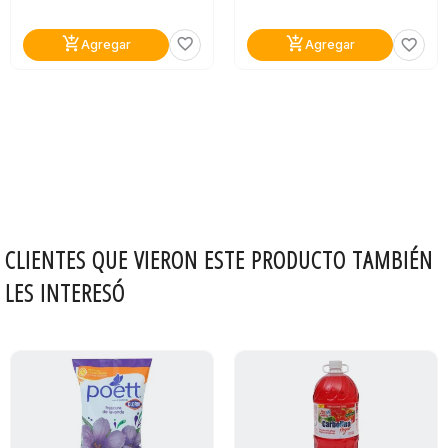
add_shopping_cart
add_shopping_cart
favorite_border
favorite_border
Agregar
Agregar
CLIENTES QUE VIERON ESTE PRODUCTO TAMBIÉN
LES INTERESÓ