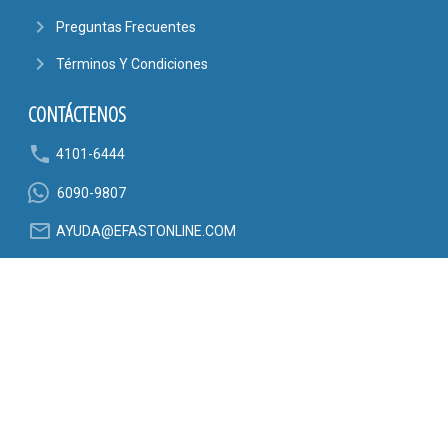
navigate_next
Preguntas Frecuentes
navigate_next
Términos Y Condiciones
CONTÁCTENOS
phone
4101-6444
6090-9807
mail_outline
AYUDA@EFASTONLINE.COM
location_on
Alajuela, Costa Rica
SÍGANOS EN