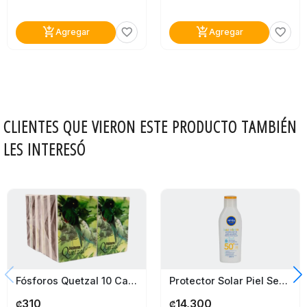
add_shopping_cart
add_shopping_cart
favorite_border
favorite_border
Agregar
Agregar
CLIENTES QUE VIERON ESTE PRODUCTO TAMBIÉN
LES INTERESÓ
Fósforos Quetzal 10 Cajas
Protector Solar Piel Sensible Fps 50+ Nivea Sun Kids 200Ml
310
14,300
₡
₡