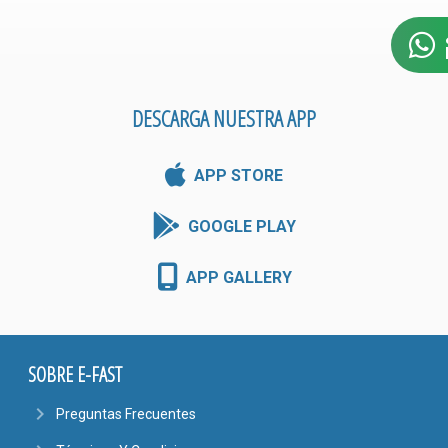
DESCARGA NUESTRA APP
APP STORE
GOOGLE PLAY
APP GALLERY
SOBRE E-FAST
navigate_next
Preguntas Frecuentes