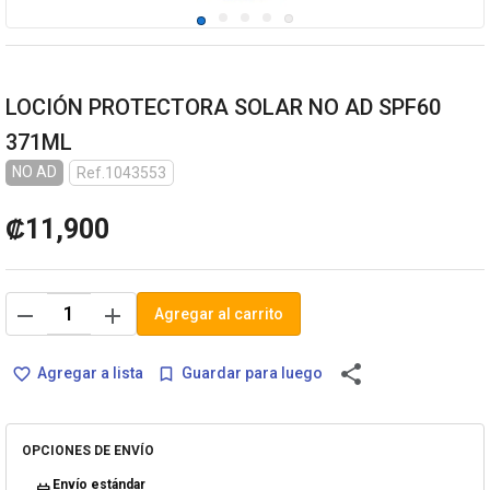
LOCIÓN PROTECTORA SOLAR NO AD SPF60
371ML
NO AD
Ref.1043553
₡11,900
remove
add
Agregar al carrito
share
Agregar a lista
Guardar para luego
favorite_border
bookmark_border
OPCIONES DE ENVÍO
Envío estándar