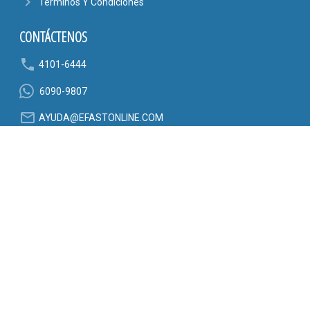
navigate_next
Términos Y Condiciones
CONTÁCTENOS
phone
4101-6444
6090-9807
mail_outline
AYUDA@EFASTONLINE.COM
location_on
Alajuela, Costa Rica
SÍGANOS EN