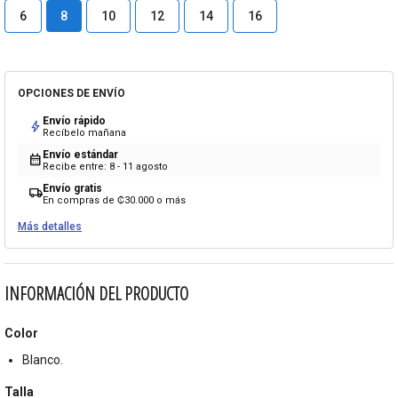
6
8
10
12
14
16
OPCIONES DE ENVÍO
Envío rápido
bolt
Recíbelo mañana
Envío estándar
calendar_month
Recibe entre: 8 - 11 agosto
Envío gratis
local_shipping
En compras de ₡30.000 o más
Más detalles
INFORMACIÓN DEL PRODUCTO
Color
Blanco.
Talla