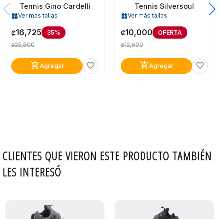
Tennis Gino Cardelli
Tennis Silversoul
Ver más tallas
Ver más tallas
widgets
widgets
16,725
10,000
35%
OFERTA
₡
₡
25,800
12,600
₡
₡
add_shopping_cart
add_shopping_cart
favorite_border
favorite_border
Agregar
Agregar
CLIENTES QUE VIERON ESTE PRODUCTO TAMBIÉN
LES INTERESÓ