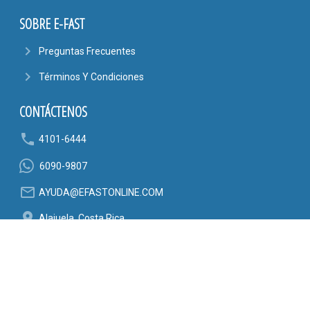
SOBRE E-FAST
navigate_next
Preguntas Frecuentes
navigate_next
Términos Y Condiciones
CONTÁCTENOS
phone
4101-6444
6090-9807
mail_outline
AYUDA@EFASTONLINE.COM
location_on
Alajuela, Costa Rica
SÍGANOS EN