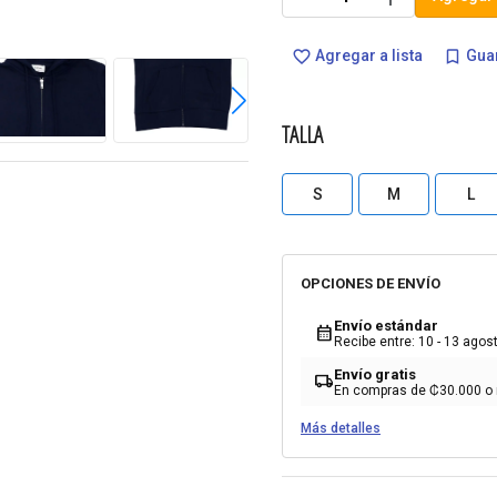
Agregar a lista
Guar
favorite_border
bookmark_border
TALLA
S
M
L
OPCIONES DE ENVÍO
Envío estándar
calendar_month
Recibe entre: 10 - 13 agos
Envío gratis
local_shipping
En compras de ₡30.000 o
Más detalles