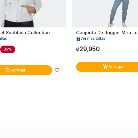
et Snobbish Collection
llas
Ver más tallas
widgets
0
29,950
₡
35%
add_shopping_cart
Agregar
add_shopping_cart
favorite_border
Agregar