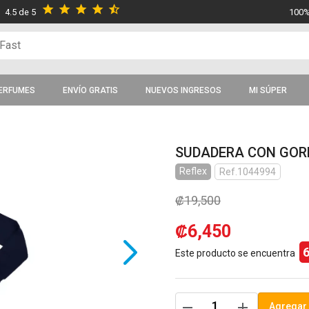
star
star
star
star
star_half
4.5 de 5
100%
ERFUMES
ENVÍO GRATIS
NUEVOS INGRESOS
MI SÚPER
SUDADERA CON GOR
Reflex
Ref.1044994
₡19,500
₡6,450
Este producto se encuentra
remove
add
Agregar 