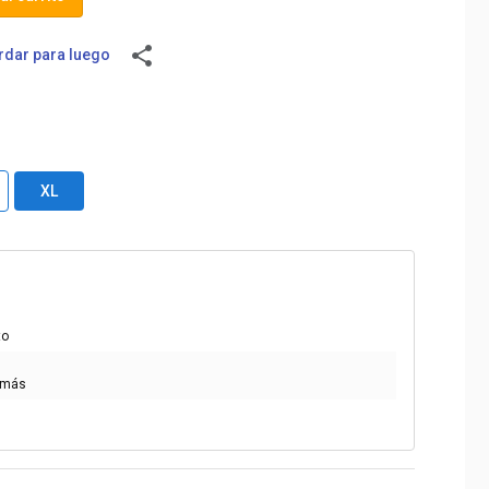
share
dar para luego
XL
to
 más