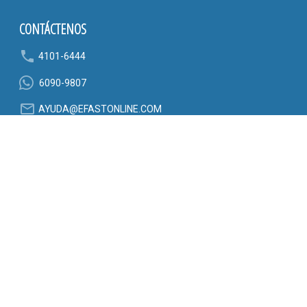
CONTÁCTENOS
phone
4101-6444
6090-9807
mail_outline
AYUDA@EFASTONLINE.COM
location_on
Alajuela, Costa Rica
SÍGANOS EN