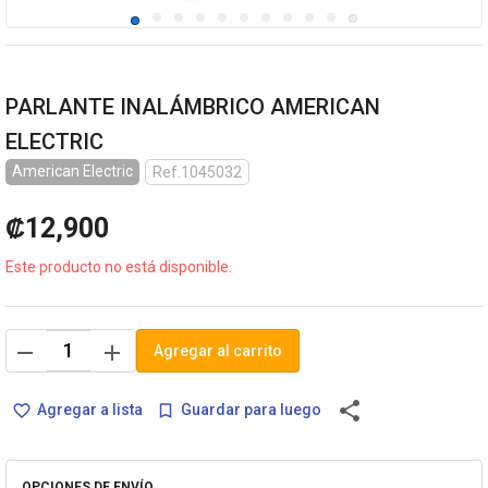
PARLANTE INALÁMBRICO AMERICAN
ELECTRIC
American Electric
Ref.1045032
₡12,900
Este producto no está disponible.
remove
add
Agregar al carrito
share
Agregar a lista
Guardar para luego
favorite_border
bookmark_border
OPCIONES DE ENVÍO