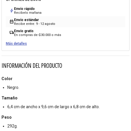
Envío rápido
bolt
Recíbelo mañana
Envío estándar
calendar_month
Recibe entre: 9 - 12 agosto
Envío gratis
local_shipping
En compras de ₡30.000 o más
Más detalles
INFORMACIÓN DEL PRODUCTO
Color
Negro.
Tamaño
6,4 cm de ancho x 9,6 cm de largo x 6,8 cm de alto.
Peso
292g.