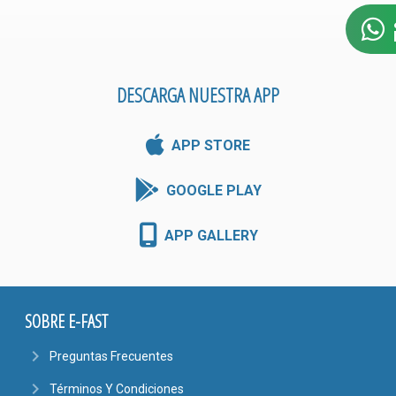
DESCARGA NUESTRA APP
APP STORE
GOOGLE PLAY
APP GALLERY
SOBRE E-FAST
navigate_next
Preguntas Frecuentes
navigate_next
Términos Y Condiciones