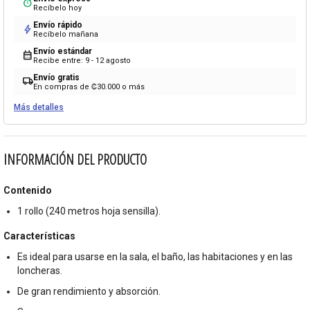
timer
Recíbelo hoy
Envío rápido
bolt
Recíbelo mañana
Envío estándar
calendar_month
Recibe entre: 9 - 12 agosto
Envío gratis
local_shipping
En compras de ₡30.000 o más
Más detalles
INFORMACIÓN DEL PRODUCTO
Contenido
1 rollo (240 metros hoja sensilla).
Características
Es ideal para usarse en la sala, el baño, las habitaciones y en las
loncheras.
De gran rendimiento y absorción.