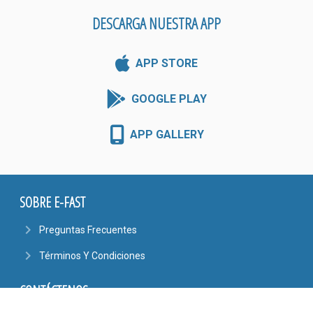
DESCARGA NUESTRA APP
APP STORE
GOOGLE PLAY
APP GALLERY
SOBRE E-FAST
navigate_next
Preguntas Frecuentes
navigate_next
Términos Y Condiciones
CONTÁCTENOS