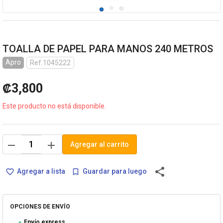
TOALLA DE PAPEL PARA MANOS 240 METROS
Apro
Ref.1045222
₡3,800
Este producto no está disponible.
remove
add
Agregar al carrito
share
Agregar a lista
Guardar para luego
favorite_border
bookmark_border
OPCIONES DE ENVÍO
Envío express