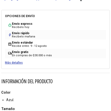
OPCIONES DE ENVÍO
Envío express
timer
Recíbelo hoy
Envío rápido
bolt
Recíbelo mañana
Envío estándar
calendar_month
Recibe entre: 9 - 12 agosto
Envío gratis
local_shipping
En compras de ₡30.000 o más
Más detalles
INFORMACIÓN DEL PRODUCTO
Color
Azul.
Tamaño