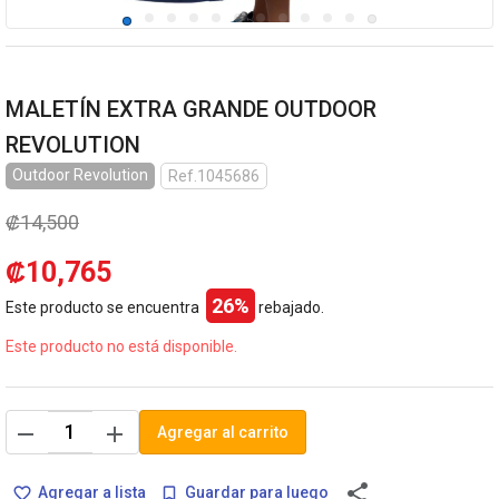
MALETÍN EXTRA GRANDE OUTDOOR
REVOLUTION
Outdoor Revolution
Ref.1045686
₡14,500
₡10,765
26%
Este producto se encuentra
rebajado.
Este producto no está disponible.
remove
add
Agregar al carrito
share
Agregar a lista
Guardar para luego
favorite_border
bookmark_border