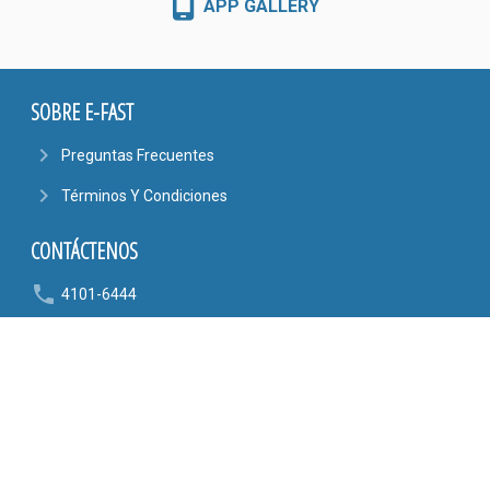
APP GALLERY
SOBRE E-FAST
navigate_next
Preguntas Frecuentes
navigate_next
Términos Y Condiciones
CONTÁCTENOS
phone
4101-6444
6090-9807
mail_outline
AYUDA@EFASTONLINE.COM
location_on
Alajuela, Costa Rica
SÍGANOS EN