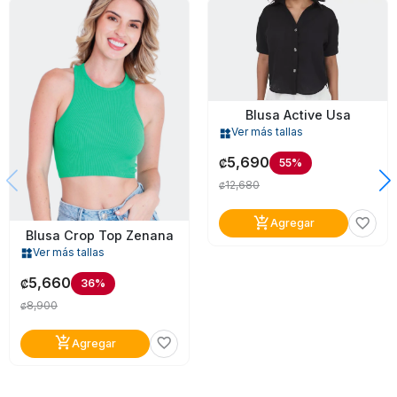
Blusa Active Usa
Ver más tallas
widgets
5,690
55%
₡
12,680
₡
add_shopping_cart
favorite_border
Agregar
Blusa Crop Top Zenana
Ver más tallas
widgets
5,660
36%
₡
8,900
₡
add_shopping_cart
favorite_border
Agregar