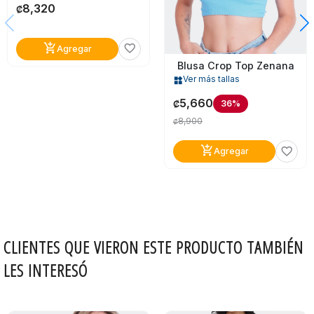
8,320
₡
add_shopping_cart
favorite_border
Agregar
Blusa Crop Top Zenana
Ver más tallas
widgets
5,660
36%
₡
8,900
₡
add_shopping_cart
favorite_border
Agregar
CLIENTES QUE VIERON ESTE PRODUCTO TAMBIÉN
LES INTERESÓ