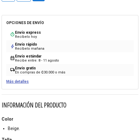
OPCIONES DE ENVÍO
Envío express
timer
Recíbelo hoy
Envío rápido
bolt
Recíbelo mañana
Envío estándar
calendar_month
Recibe entre: 8 - 11 agosto
Envío gratis
local_shipping
En compras de ₡30.000 o más
Más detalles
INFORMACIÓN DEL PRODUCTO
Color
Beige.
Talla