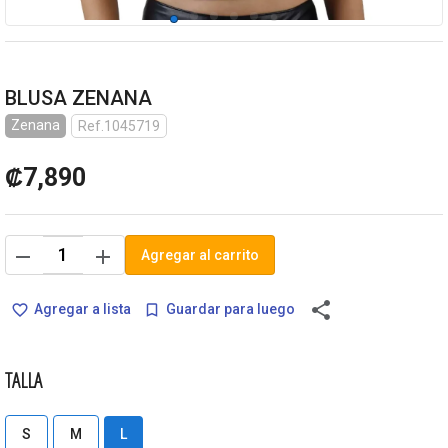
BLUSA ZENANA
Zenana
Ref.1045719
₡7,890
remove
add
Agregar al carrito
share
Agregar a lista
Guardar para luego
favorite_border
bookmark_border
TALLA
S
M
L