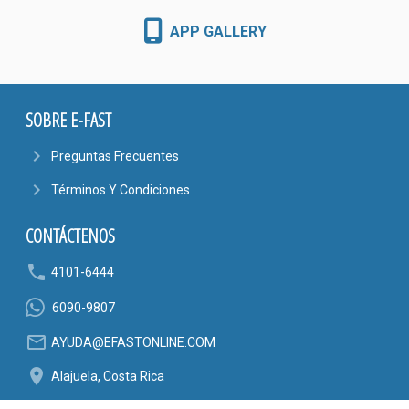
APP GALLERY
SOBRE E-FAST
navigate_next
Preguntas Frecuentes
navigate_next
Términos Y Condiciones
CONTÁCTENOS
phone
4101-6444
6090-9807
mail_outline
AYUDA@EFASTONLINE.COM
location_on
Alajuela, Costa Rica