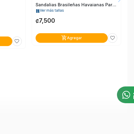
Sandalias Brasileñas Havaianas Para Mujer T.33-34
Ver más tallas
widgets
7,500
₡
add_shopping_cart
favorite_border
Agregar
favorite_border