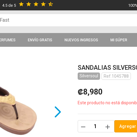
star
star
star
star
star_half
4.5 de 5
100%
ERFUMES
ENVÍO GRATIS
NUEVOS INGRESOS
MI SÚPER
SANDALIAS SILVERS
Silversoul
Ref.1045788
₡8,980
Este producto no está disponib
remove
add
Agregar 