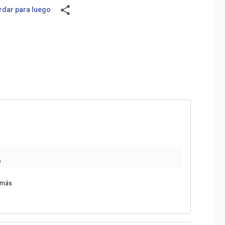
share
dar para luego
o
 más