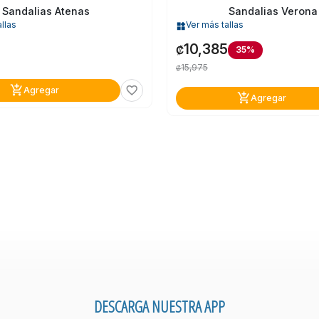
Sandalias Atenas
Sandalias Verona
llas
Ver más tallas
widgets
10,385
₡
35%
15,975
₡
add_shopping_cart
favorite_border
Agregar
add_shopping_cart
Agregar
DESCARGA NUESTRA APP