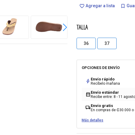
Agregar a lista
Guar
favorite_border
bookmark_border
TALLA
36
37
OPCIONES DE ENVÍO
Envío rápido
bolt
Recíbelo mañana
Envío estándar
calendar_month
Recibe entre: 8 - 11 agost
Envío gratis
local_shipping
En compras de ₡30.000 o
Más detalles