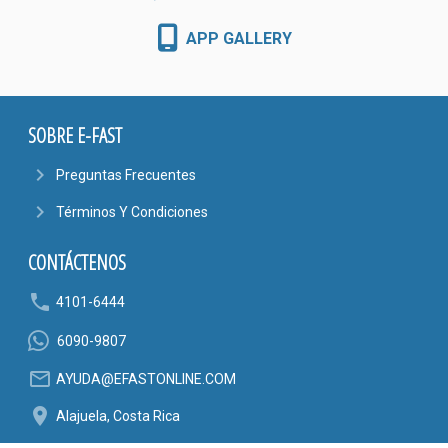
APP GALLERY
SOBRE E-FAST
navigate_next
Preguntas Frecuentes
navigate_next
Términos Y Condiciones
CONTÁCTENOS
phone
4101-6444
6090-9807
mail_outline
AYUDA@EFASTONLINE.COM
location_on
Alajuela, Costa Rica