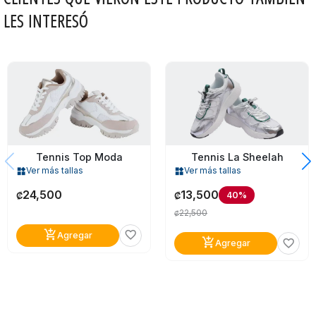
LES INTERESÓ
Tennis Top Moda
Tennis La Sheelah
Ver más tallas
Ver más tallas
widgets
widgets
24,500
13,500
40%
₡
₡
22,500
₡
add_shopping_cart
favorite_border
Agregar
add_shopping_cart
favorite_border
Agregar