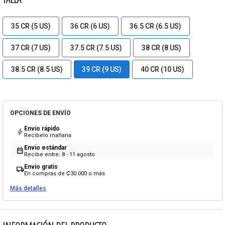
35 CR (5 US)
36 CR (6 US)
36.5 CR (6.5 US)
37 CR (7 US)
37.5 CR (7.5 US)
38 CR (8 US)
38.5 CR (8.5 US)
39 CR (9 US)
40 CR (10 US)
OPCIONES DE ENVÍO
Envío rápido
bolt
Recíbelo mañana
Envío estándar
calendar_month
Recibe entre: 8 - 11 agosto
Envío gratis
local_shipping
En compras de ₡30.000 o más
Más detalles