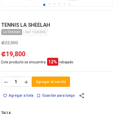
TENNIS LA SHEELAH
La Sheelah
Ref.1045896
₡22,500
₡19,800
12%
Este producto se encuentra
rebajado.
remove
add
Agregar al carrito
share
Agregar a lista
Guardar para luego
favorite_border
bookmark_border
TALLA