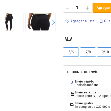
remove
add
Agregar 
Agregar a lista
Guar
favorite_border
bookmark_border
TALLA
5/6
7/8
9/10
OPCIONES DE ENVÍO
Envío rápido
bolt
Recíbelo mañana
Envío estándar
calendar_month
Recibe entre: 9 - 12 agost
Envío gratis
local_shipping
En compras de ₡30.000 o