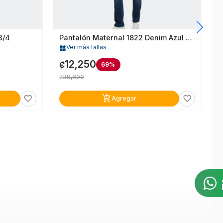
3/4
Pantalón Maternal 1822 Denim Azul Para Mujer T.4/27
Ver más tallas
widgets
12,250
₡
69%
39,800
₡
add_shopping_cart
favorite_border
favorite_border
Agregar