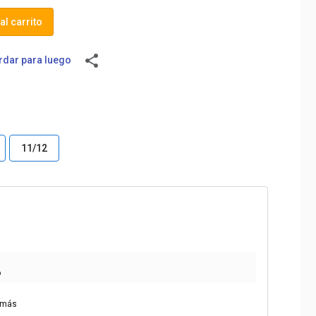
al carrito
share
dar para luego
11/12
o
 más