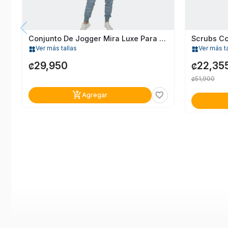
Conjunto De Jogger Mira Luxe Para Mujer
Ver más tallas
Ver más ta
widgets
widgets
29,950
22,35
₡
₡
51,900
₡
add_shopping_cart
favorite_border
Agregar