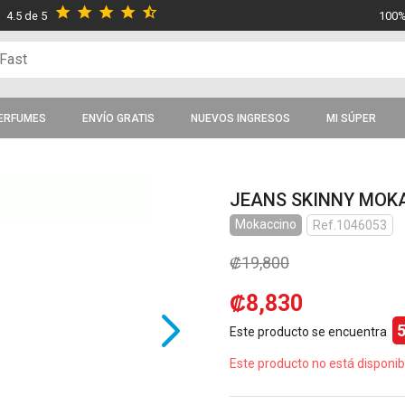
star
star
star
star
star_half
4.5 de 5
100%
ERFUMES
ENVÍO GRATIS
NUEVOS INGRESOS
MI SÚPER
JEANS SKINNY MOK
Mokaccino
Ref.1046053
₡19,800
₡8,830
Este producto se encuentra
Este producto no está disponib