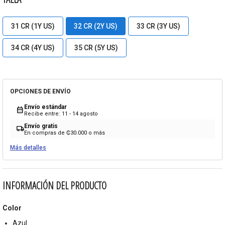
31 CR (1Y US)
32 CR (2Y US)
33 CR (3Y US)
34 CR (4Y US)
35 CR (5Y US)
OPCIONES DE ENVÍO
Envío estándar
calendar_month
Recibe entre: 11 - 14 agosto
Envío gratis
local_shipping
En compras de ₡30.000 o más
Más detalles
INFORMACIÓN DEL PRODUCTO
Color
Azul.