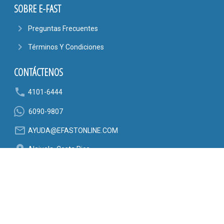
SOBRE E-FAST
navigate_next
Preguntas Frecuentes
navigate_next
Términos Y Condiciones
CONTÁCTENOS
phone
4101-6444
6090-9807
mail_outline
AYUDA@EFASTONLINE.COM
location_on
Alajuela, Costa Rica
SÍGANOS EN