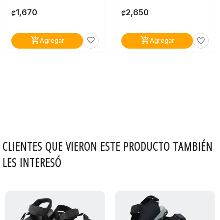
1,670
2,650
₡
₡
add_shopping_cart
add_shopping_cart
favorite_border
favorite_border
Agregar
Agregar
CLIENTES QUE VIERON ESTE PRODUCTO TAMBIÉN
LES INTERESÓ