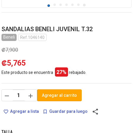
SANDALIAS BENELI JUVENIL T.32
Beneli
Ref.1046140
₡7,900
₡5,765
27%
Este producto se encuentra
rebajado.
remove
add
Agregar al carrito
share
Agregar a lista
Guardar para luego
favorite_border
bookmark_border
TALLA