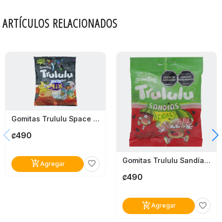
ARTÍCULOS RELACIONADOS
Gomitas Trululu Space Mix 80G
490
₡
Gomitas Trululu Sandías 70G
add_shopping_cart
favorite_border
Agregar
490
₡
add_shopping_cart
favorite_border
Agregar