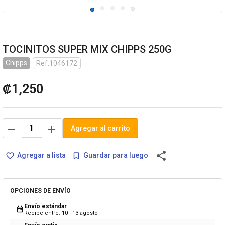
TOCINITOS SUPER MIX CHIPPS 250G
Chipps
Ref.1046172
₡1,250
remove
add
Agregar al carrito
share
Agregar a lista
Guardar para luego
favorite_border
bookmark_border
OPCIONES DE ENVÍO
Envío estándar
calendar_month
Recibe entre: 10 - 13 agosto