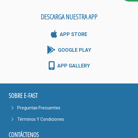
DESCARGA NUESTRA APP
APP STORE
GOOGLE PLAY
APP GALLERY
SOBRE E-FAST
navigate_next
Preguntas Frecuentes
navigate_next
Términos Y Condiciones
CONTÁCTENOS