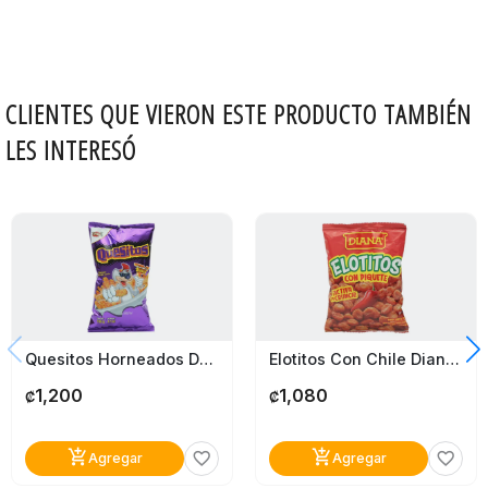
CLIENTES QUE VIERON ESTE PRODUCTO TAMBIÉN
LES INTERESÓ
Quesitos Horneados De Queso Tosty 116G
Elotitos Con Chile Diana 157G
1,200
1,080
₡
₡
add_shopping_cart
add_shopping_cart
favorite_border
favorite_border
Agregar
Agregar