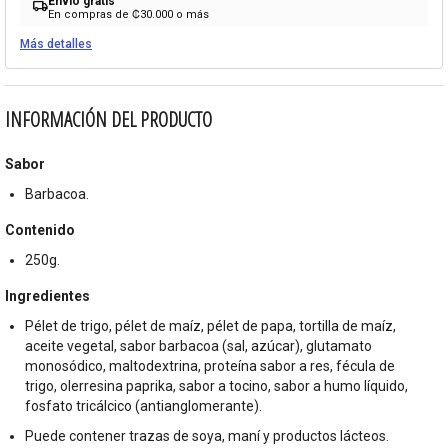
Envío gratis
local_shipping
En compras de ₡30.000 o más
Más detalles
INFORMACIÓN DEL PRODUCTO
Sabor
Barbacoa.
Contenido
250g.
Ingredientes
Pélet de trigo, pélet de maíz, pélet de papa, tortilla de maíz,
aceite vegetal, sabor barbacoa (sal, azúcar), glutamato
monosódico, maltodextrina, proteína sabor a res, fécula de
trigo, olerresina paprika, sabor a tocino, sabor a humo líquido,
fosfato tricálcico (antianglomerante).
Puede contener trazas de soya, maní y productos lácteos.