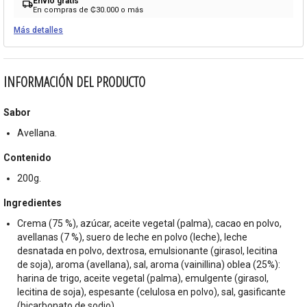
Envío gratis
local_shipping
En compras de ₡30.000 o más
Más detalles
INFORMACIÓN DEL PRODUCTO
Sabor
Avellana.
Contenido
200g.
Ingredientes
Crema (75 %), azúcar, aceite vegetal (palma), cacao en polvo,
avellanas (7 %), suero de leche en polvo (leche), leche
desnatada en polvo, dextrosa, emulsionante (girasol, lecitina
de soja), aroma (avellana), sal, aroma (vainillina) oblea (25%):
harina de trigo, aceite vegetal (palma), emulgente (girasol,
lecitina de soja), espesante (celulosa en polvo), sal, gasificante
(bicarbonato de sodio).