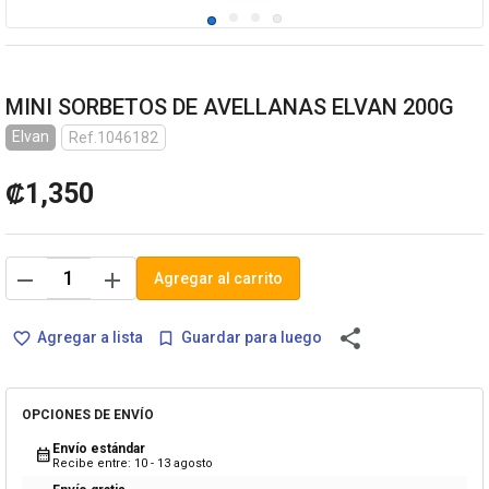
MINI SORBETOS DE AVELLANAS ELVAN 200G
Elvan
Ref.1046182
₡1,350
remove
add
Agregar al carrito
share
Agregar a lista
Guardar para luego
favorite_border
bookmark_border
OPCIONES DE ENVÍO
Envío estándar
calendar_month
Recibe entre: 10 - 13 agosto