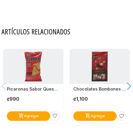
ARTÍCULOS RELACIONADOS
Picaronas Sabor Queso Nacho Jack´s 150 Gr
Chocolates Bombones Lexus Avellana 140G
990
1,100
₡
₡
add_shopping_cart
add_shopping_cart
favorite_border
favorite_border
Agregar
Agregar