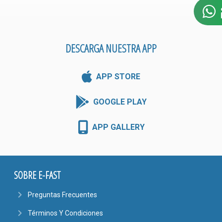
DESCARGA NUESTRA APP
APP STORE
GOOGLE PLAY
APP GALLERY
SOBRE E-FAST
navigate_next
Preguntas Frecuentes
navigate_next
Términos Y Condiciones