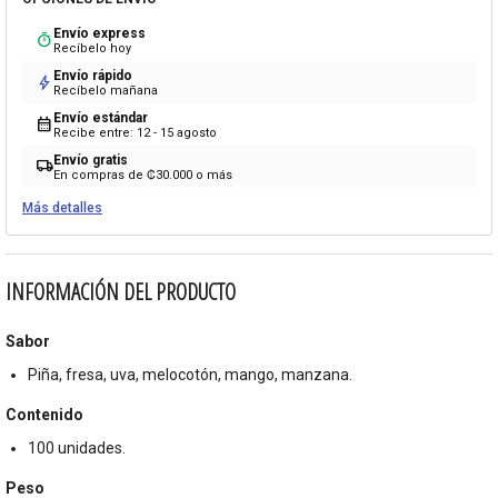
Envío express
timer
Recíbelo hoy
Envío rápido
bolt
Recíbelo mañana
Envío estándar
calendar_month
Recibe entre: 12 - 15 agosto
Envío gratis
local_shipping
En compras de ₡30.000 o más
Más detalles
INFORMACIÓN DEL PRODUCTO
Sabor
Piña, fresa, uva, melocotón, mango, manzana.
Contenido
100 unidades.
Peso