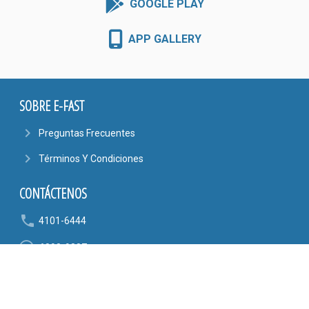
GOOGLE PLAY
APP GALLERY
SOBRE E-FAST
navigate_next
Preguntas Frecuentes
navigate_next
Términos Y Condiciones
CONTÁCTENOS
phone
4101-6444
6090-9807
mail_outline
AYUDA@EFASTONLINE.COM
location_on
Alajuela, Costa Rica