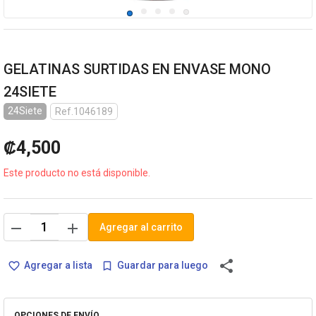
GELATINAS SURTIDAS EN ENVASE MONO
24SIETE
24Siete
Ref.1046189
₡4,500
Este producto no está disponible.
remove
add
Agregar al carrito
share
Agregar a lista
Guardar para luego
favorite_border
bookmark_border
OPCIONES DE ENVÍO