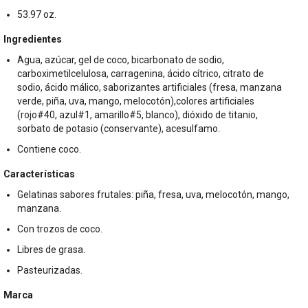
53.97 oz.
Ingredientes
Agua, azúcar, gel de coco, bicarbonato de sodio,
carboximetilcelulosa, carragenina, ácido cítrico, citrato de
sodio, ácido málico, saborizantes artificiales (fresa, manzana
verde, piña, uva, mango, melocotón),colores artificiales
(rojo#40, azul#1, amarillo#5, blanco), dióxido de titanio,
sorbato de potasio (conservante), acesulfamo.
Contiene coco.
Características
Gelatinas sabores frutales: piña, fresa, uva, melocotón, mango,
manzana.
Con trozos de coco.
Libres de grasa.
Pasteurizadas.
Marca