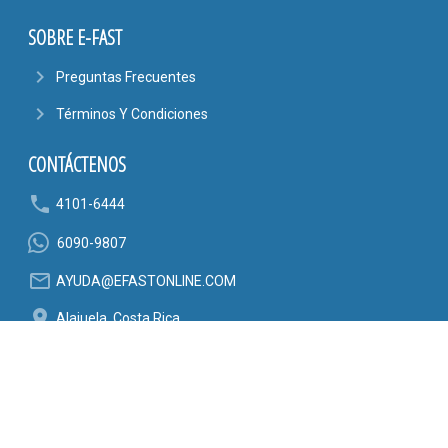
SOBRE E-FAST
navigate_next
Preguntas Frecuentes
navigate_next
Términos Y Condiciones
CONTÁCTENOS
phone
4101-6444
6090-9807
mail_outline
AYUDA@EFASTONLINE.COM
location_on
Alajuela, Costa Rica
SÍGANOS EN