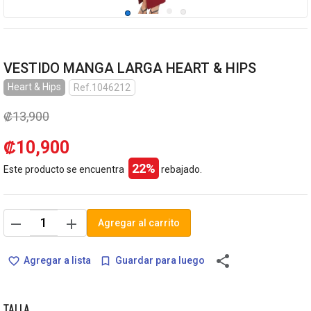
VESTIDO MANGA LARGA HEART & HIPS
Heart & Hips
Ref.1046212
₡13,900
₡10,900
22%
Este producto se encuentra
rebajado.
remove
add
Agregar al carrito
share
Agregar a lista
Guardar para luego
favorite_border
bookmark_border
TALLA