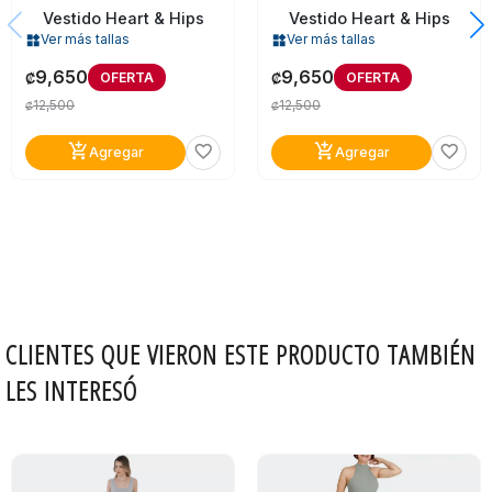
Vestido Heart & Hips
Vestido Heart & Hips
Ver más tallas
Ver más tallas
widgets
widgets
9,650
9,650
OFERTA
OFERTA
₡
₡
12,500
12,500
₡
₡
add_shopping_cart
add_shopping_cart
favorite_border
favorite_border
Agregar
Agregar
CLIENTES QUE VIERON ESTE PRODUCTO TAMBIÉN
LES INTERESÓ