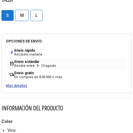
S
M
L
OPCIONES DE ENVÍO
Envío rápido
bolt
Recíbelo mañana
Envío estándar
calendar_month
Recibe entre: 9 - 12 agosto
Envío gratis
local_shipping
En compras de ₡30.000 o más
Más detalles
INFORMACIÓN DEL PRODUCTO
Color
Vino.