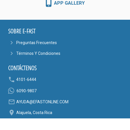
APP GALLERY
SOBRE E-FAST
navigate_next
Preguntas Frecuentes
navigate_next
Términos Y Condiciones
CONTÁCTENOS
phone
4101-6444
6090-9807
mail_outline
AYUDA@EFASTONLINE.COM
location_on
Alajuela, Costa Rica
SÍGANOS EN