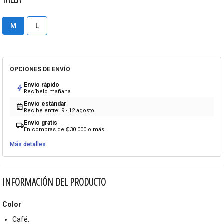
M
L
OPCIONES DE ENVÍO
Envío rápido
bolt
Recíbelo mañana
Envío estándar
calendar_month
Recibe entre: 9 - 12 agosto
Envío gratis
local_shipping
En compras de ₡30.000 o más
Más detalles
INFORMACIÓN DEL PRODUCTO
Color
Café.