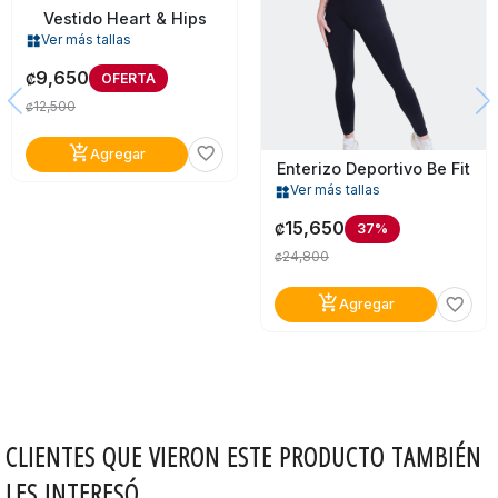
Vestido Heart & Hips
Ver más tallas
widgets
9,650
OFERTA
₡
12,500
₡
add_shopping_cart
favorite_border
Agregar
Enterizo Deportivo Be Fit
Ver más tallas
widgets
15,650
37%
₡
24,800
₡
add_shopping_cart
favorite_border
Agregar
CLIENTES QUE VIERON ESTE PRODUCTO TAMBIÉN
LES INTERESÓ