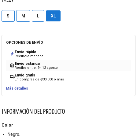
S
M
L
XL
OPCIONES DE ENVÍO
Envío rápido
bolt
Recíbelo mañana
Envío estándar
calendar_month
Recibe entre: 9 - 12 agosto
Envío gratis
local_shipping
En compras de ₡30.000 o más
Más detalles
INFORMACIÓN DEL PRODUCTO
Color
Negro.