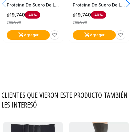
Proteína De Suero De Leche Myprotein Impact Whey Crema De Fresa 1Kg
Proteína De Suero De Leche Myprotein Impact Whey Sabor Fresa 1Kg
19,740
19,740
40%
40%
₡
₡
32,900
32,900
₡
₡
add_shopping_cart
add_shopping_cart
favorite_border
favorite_border
Agregar
Agregar
CLIENTES QUE VIERON ESTE PRODUCTO TAMBIÉN
LES INTERESÓ