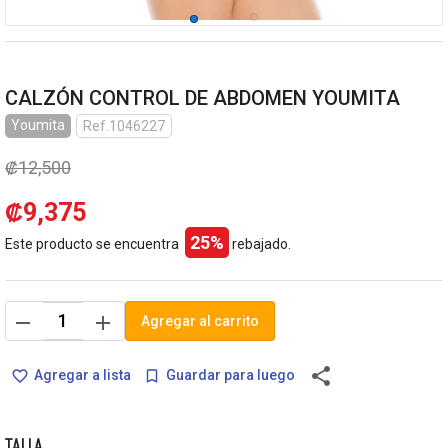
CALZÓN CONTROL DE ABDOMEN YOUMITA
Youmita
Ref.1046227
₡12,500
₡9,375
25%
Este producto se encuentra
rebajado.
remove
add
Agregar al carrito
share
Agregar a lista
Guardar para luego
favorite_border
bookmark_border
TALLA