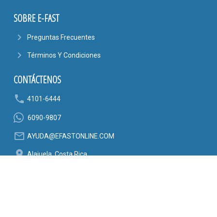
SOBRE E-FAST
navigate_next
Preguntas Frecuentes
navigate_next
Términos Y Condiciones
CONTÁCTENOS
phone
4101-6444
6090-9807
mail_outline
AYUDA@EFASTONLINE.COM
location_on
Alajuela, Costa Rica
SÍGANOS EN