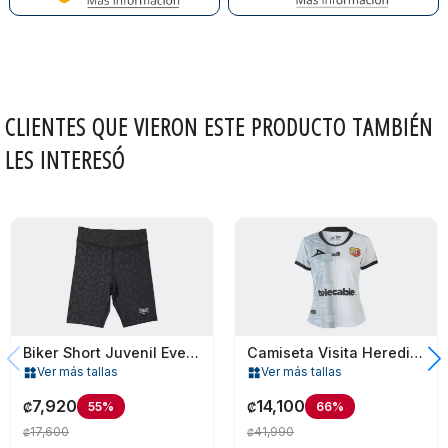
CLIENTES QUE VIERON ESTE PRODUCTO TAMBIÉN
LES INTERESÓ
Biker Short Juvenil Everlast Leopard
Camiseta Visita Herediano Para Mujer
Ver más tallas
Ver más tallas
widgets
widgets
7,920
14,100
55%
66%
₡
₡
17,600
41,990
₡
₡