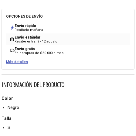
OPCIONES DE ENVÍO
Envío rápido
bolt
Recíbelo mañana
Envío estándar
calendar_month
Recibe entre: 9 - 12 agosto
Envío gratis
local_shipping
En compras de ₡30.000 o más
Más detalles
INFORMACIÓN DEL PRODUCTO
Color
Negro.
Talla
S.