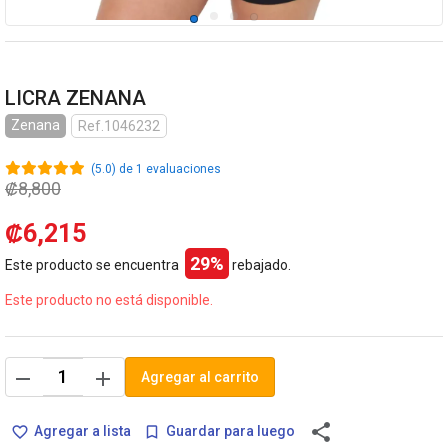
LICRA ZENANA
Zenana
Ref.1046232
(5.0) de 1 evaluaciones
₡8,800
₡6,215
29%
Este producto se encuentra
rebajado.
Este producto no está disponible.
remove
add
Agregar al carrito
share
Agregar a lista
Guardar para luego
favorite_border
bookmark_border