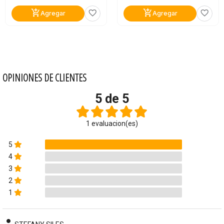
add_shopping_cart
add_shopping_cart
favorite_border
favorite_border
Agregar
Agregar
OPINIONES DE CLIENTES
5 de 5
1 evaluacion(es)
5
4
3
2
1
person