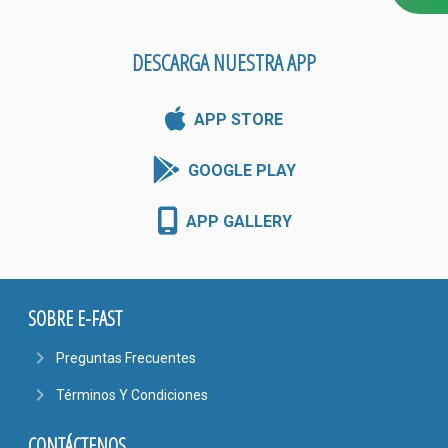
DESCARGA NUESTRA APP
APP STORE
GOOGLE PLAY
APP GALLERY
SOBRE E-FAST
navigate_next
Preguntas Frecuentes
navigate_next
Términos Y Condiciones
CONTÁCTENOS