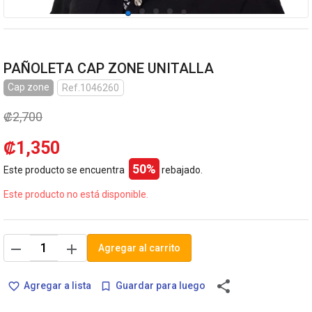
PAÑOLETA CAP ZONE UNITALLA
Cap zone
Ref.1046260
₡2,700
₡1,350
50%
Este producto se encuentra
rebajado.
Este producto no está disponible.
remove
add
Agregar al carrito
share
Agregar a lista
Guardar para luego
favorite_border
bookmark_border