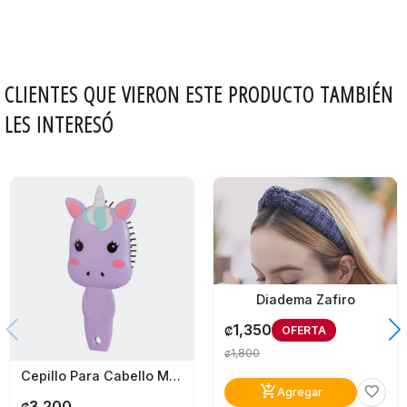
CLIENTES QUE VIERON ESTE PRODUCTO TAMBIÉN
LES INTERESÓ
Diadema Zafiro
1,350
OFERTA
₡
1,800
₡
Cepillo Para Cabello Martinelia Unicornio Morado
add_shopping_cart
favorite_border
Agregar
3,200