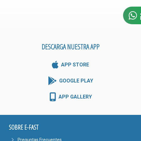
DESCARGA NUESTRA APP
APP STORE
GOOGLE PLAY
APP GALLERY
SOBRE E-FAST
navigate_next
Preguntas Frecuentes