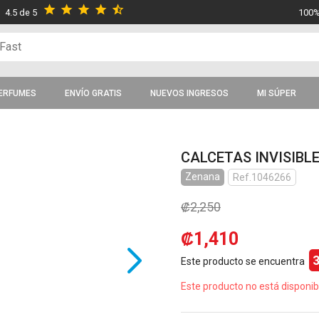
star
star
star
star
star_half
4.5 de 5
100%
ERFUMES
ENVÍO GRATIS
NUEVOS INGRESOS
MI SÚPER
CALCETAS INVISIBL
Zenana
Ref.1046266
₡2,250
₡1,410
Este producto se encuentra
Este producto no está disponib