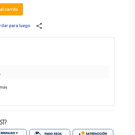
al carrito
share
dar para luego
o
 más
ST?