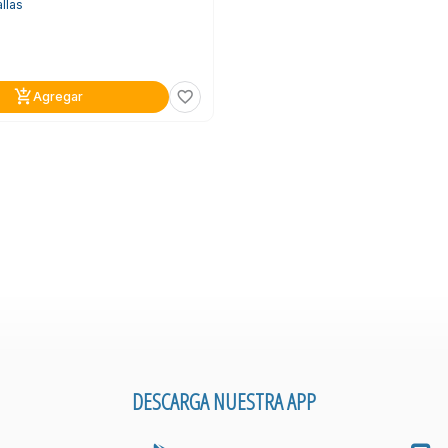
llas
add_shopping_cart
favorite_border
Agregar
DESCARGA NUESTRA APP