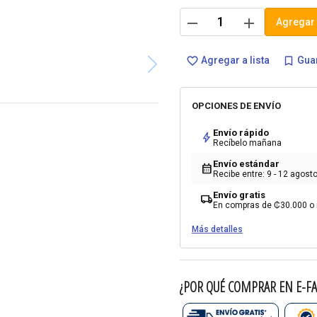
remove
add
Agregar 
Agregar a lista
Guar
favorite_border
bookmark_border
OPCIONES DE ENVÍO
Envío rápido
bolt
Recíbelo mañana
Envío estándar
calendar_month
Recibe entre: 9 - 12 agost
Envío gratis
local_shipping
En compras de ₡30.000 o
Más detalles
¿POR QUÉ COMPRAR EN E-FA