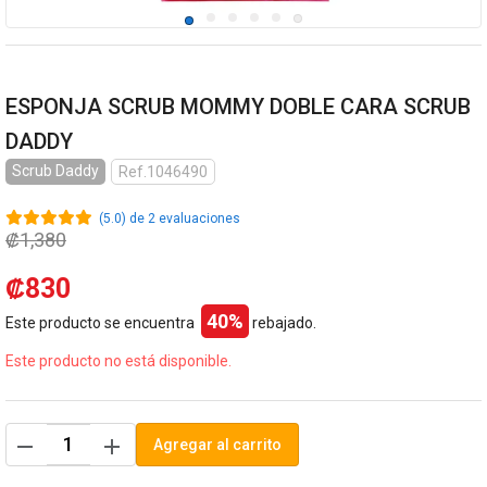
ESPONJA SCRUB MOMMY DOBLE CARA SCRUB
DADDY
Scrub Daddy
Ref.1046490
(5.0) de 2 evaluaciones
₡1,380
₡830
40%
Este producto se encuentra
rebajado.
Este producto no está disponible.
remove
add
Agregar al carrito