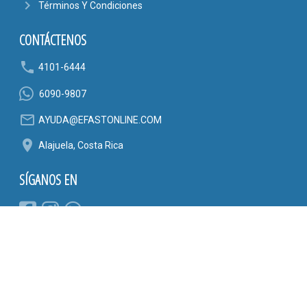
navigate_next
Términos Y Condiciones
CONTÁCTENOS
phone
4101-6444
6090-9807
mail_outline
AYUDA@EFASTONLINE.COM
location_on
Alajuela, Costa Rica
SÍGANOS EN