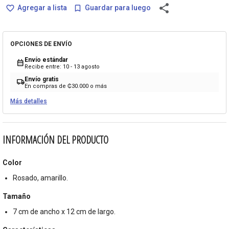
share
Agregar a lista
Guardar para luego
favorite_border
bookmark_border
OPCIONES DE ENVÍO
Envío estándar
calendar_month
Recibe entre: 10 - 13 agosto
Envío gratis
local_shipping
En compras de ₡30.000 o más
Más detalles
INFORMACIÓN DEL PRODUCTO
Color
Rosado, amarillo.
Tamaño
7 cm de ancho x 12 cm de largo.