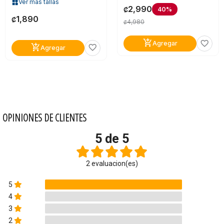
Ver más tallas
widgets
2,990
40%
₡
1,890
₡
4,980
₡
add_shopping_cart
favorite_border
Agregar
add_shopping_cart
favorite_border
Agregar
OPINIONES DE CLIENTES
5 de 5
2 evaluacion(es)
5
4
3
2