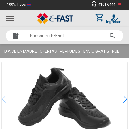
•
headset_mic
100% Ticos
4101 6444
Miles de clientes satisfechos
thumb_up
shopping_cart
how_to_reg
menu
Ingresar
search
widgets
DÍA DE LA MADRE
OFERTAS
PERFUMES
ENVÍO GRATIS
NUEVOS 