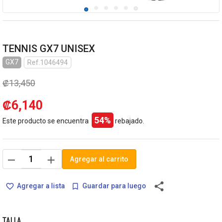
TENNIS GX7 UNISEX
GX7
Ref.1046494
₡13,450
₡6,140
54%
Este producto se encuentra
rebajado.
remove
add
Agregar al carrito
share
Agregar a lista
Guardar para luego
favorite_border
bookmark_border
TALLA