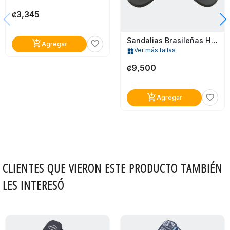
3,345
₡
Sandalias Brasileñas Havaianas Para Hombre
add_shopping_cart
favorite_border
Agregar
Ver más tallas
widgets
9,500
₡
add_shopping_cart
favorite_border
Agregar
CLIENTES QUE VIERON ESTE PRODUCTO TAMBIÉN
LES INTERESÓ