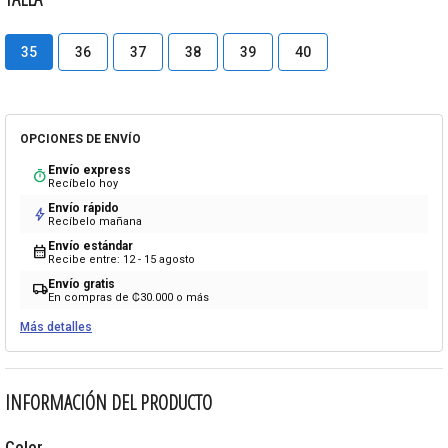
35
36
37
38
39
40
OPCIONES DE ENVÍO
Envío express
timer
Recíbelo hoy
Envío rápido
bolt
Recíbelo mañana
Envío estándar
calendar_month
Recibe entre: 12 - 15 agosto
Envío gratis
local_shipping
En compras de ₡30.000 o más
Más detalles
INFORMACIÓN DEL PRODUCTO
Color