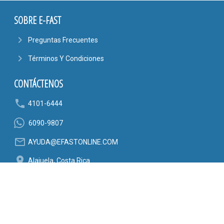
SOBRE E-FAST
navigate_next
Preguntas Frecuentes
navigate_next
Términos Y Condiciones
CONTÁCTENOS
phone
4101-6444
6090-9807
mail_outline
AYUDA@EFASTONLINE.COM
location_on
Alajuela, Costa Rica
SÍGANOS EN